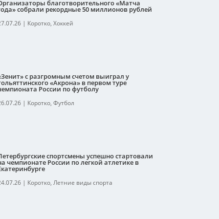
Организаторы благотворительного «Матча
года» собрали рекордные 50 миллионов рублей
27.07.26
|
Коротко
,
Хоккей
«Зенит» с разгромным счетом выиграл у
тольяттинского «Акрона» в первом туре
чемпионата России по футболу
26.07.26
|
Коротко
,
Футбол
Петербургские спортсмены успешно стартовали
на чемпионате России по легкой атлетике в
Екатеринбурге
24.07.26
|
Коротко
,
Летние виды спорта