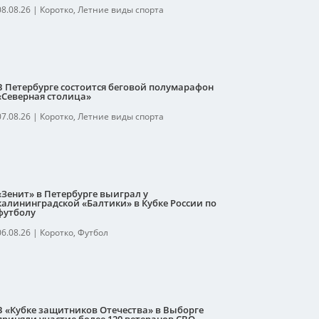
08.08.26
|
Коротко
,
Летние виды спорта
В Петербурге состоится беговой полумарафон
«Северная столица»
07.08.26
|
Коротко
,
Летние виды спорта
«Зенит» в Петербурге выиграл у
калининградской «Балтики» в Кубке России по
футболу
06.08.26
|
Коротко
,
Футбол
В «Кубке защитников Отечества» в Выборге