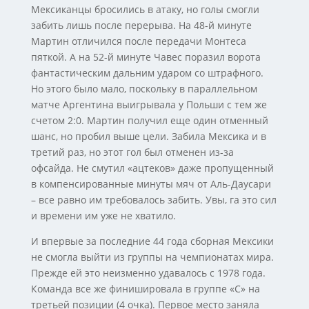
Мексиканцы бросились в атаку, но голы смогли
забить лишь после перерыва. На 48-й минуте
Мартин отличился после передачи Монтеса
пяткой. А на 52-й минуте Чавес поразил ворота
фантастическим дальним ударом со штрафного.
Но этого было мало, поскольку в параллельном
матче Аргентина выигрывала у Польши с тем же
счетом 2:0. Мартин получил еще один отменный
шанс, но пробил выше цели. Забила Мексика и в
третий раз, но этот гол был отменен из-за
офсайда. Не смутил «ацтеков» даже пропущенный
в компенсированные минуты мяч от Аль-Даусари
– все равно им требовалось забить. Увы, га это сил
и времени им уже не хватило.
И впервые за последние 44 года сборная Мексики
не смогла выйти из группы на чемпионатах мира.
Прежде ей это неизменно удавалось с 1978 года.
Команда все же финишировала в группе «С» на
третьей позиции (4 очка). Первое место заняла