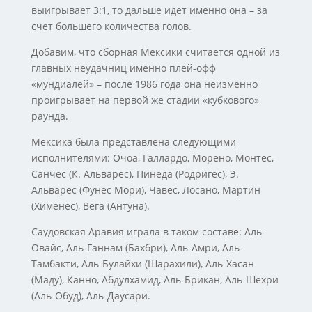
выигрывает 3:1, то дальше идет именно она – за
счет большего количества голов.
Добавим, что сборная Мексики считается одной из
главных неудачниц именно плей-офф
«мундиалей» – после 1986 года она неизменно
проигрывает на первой же стадии «кубкового»
раунда.
Мексика была представлена следующими
исполнителями: Очоа, Галлардо, Морено, Монтес,
Санчес (К. Альварес), Пинеда (Родригес), Э.
Альварес (Фунес Мори), Чавес, Лосано, Мартин
(Хименес), Вега (Антуна).
Саудовская Аравия играла в таком составе: Аль-
Овайс, Аль-Ганнам (Бахбри), Аль-Амри, Аль-
Тамбакти, Аль-Булайхи (Шарахили), Аль-Хасан
(Маду), Канно, Абдулхамид, Аль-Брикан, Аль-Шехри
(Аль-Обуд), Аль-Даусари.