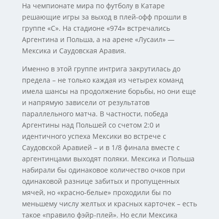
На чемпионате мира по футболу в Катаре
решающие игры за выход в плей-офф прошли в
группе «С». На стадионе «974» встречались
Аргентина и Польша, а на арене «Лусаил» —
Мексика и Саудовская Аравия.
Именно в этой группе интрига закрутилась до
предела – не только каждая из четырех команд
имела шансы на продолжение борьбы, но они еще
и напрямую зависели от результатов
параллельного матча. В частности, победа
Аргентины над Польшей со счетом 2:0 и
идентичного успеха Мексики во встрече с
Саудовской Аравией – и в 1/8 финала вместе с
аргентинцами выходят поляки. Мексика и Польша
набирали бы одинаковое количество очков при
одинаковой разнице забитых и пропущенных
мячей, но «красно-белые» проходили бы по
меньшему числу желтых и красных карточек – есть
такое «правило фэйр-плей». Но если Мексика