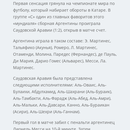
Первая сенсация грянула на чемпионате мира по
футболу, который набирает обороты в Катаре. В
группе «С» один из главных фаворитов этого
«мундиаля» сборная Аргентины проиграла
Саудовской Аравии (1:2), открыв в матче счет.
Аргентина играла в таком составе: Э. Мартинес,
Тальяфико (Акунья), Ромеро, Л. Мартинес,
Отаменди, Молина, Паредес (Фернандес), де Пауль,
Ди Мария, Дарио Гомес (Альварес), Месси, Ла.
Мартинес.
Саудовская Аравия была представлена
следующими исполнителями: Аль-Оваис, Аль-
Булаихи, Абдулхамид, Аль-Шахрани (Аль-Бураик),
Аль-Тамбакти, Аль-Фарадж (Аль-Абед, Аль-Амри),
Аль-Мальки, Аль-Давсари, Канно, Аль-Бураикан
(Асири), Аль-Шехри (Аль-Ганнам).
Первый гол в матче забил с пенальти аргентинец
Лионель Месси на 10-й минуте. Затем