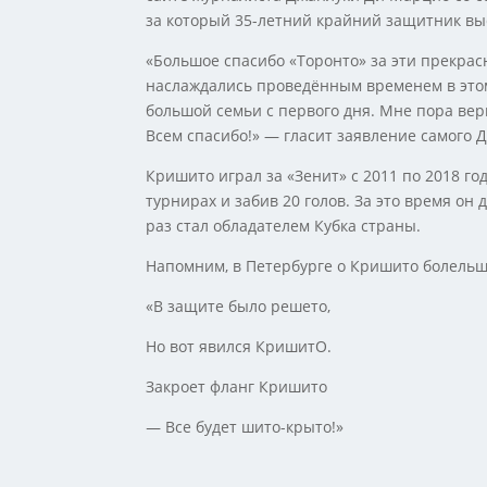
за который 35-летний крайний защитник вы
«Большое спасибо «Торонто» за эти прекрас
наслаждались проведённым временем в этом
большой семьи с первого дня. Мне пора ве
Всем спасибо!» — гласит заявление самого
Кришито играл за «Зенит» с 2011 по 2018 го
турнирах и забив 20 голов. За это время он
раз стал обладателем Кубка страны.
Напомним, в Петербурге о Кришито болельщ
«В защите было решето,
Но вот явился КришитО.
Закроет фланг Кришито
— Все будет шито-крыто!»