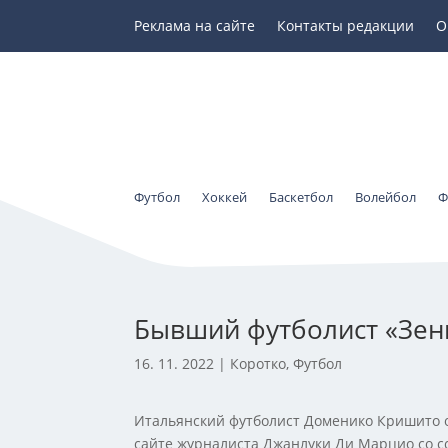
Реклама на сайте
Контакты редакции
О
Футбол
Хоккей
Баскетбол
Волейбол
Ф
Бывший футболист «Зен
16. 11. 2022
|
Коротко
,
Футбол
Итальянский футболист Доменико Кришито об
сайте журналиста Джанлуки Ди Марцио со сс