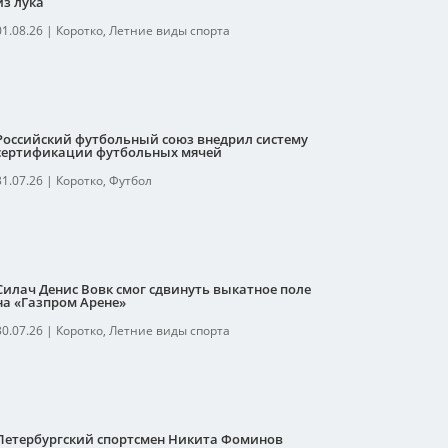
из лука
01.08.26
|
Коротко
,
Летние виды спорта
Российский футбольный союз внедрил систему
сертификации футбольных мячей
31.07.26
|
Коротко
,
Футбол
Силач Денис Вовк смог сдвинуть выкатное поле
на «Газпром Арене»
30.07.26
|
Коротко
,
Летние виды спорта
Петербургский спортсмен Никита Фоминов