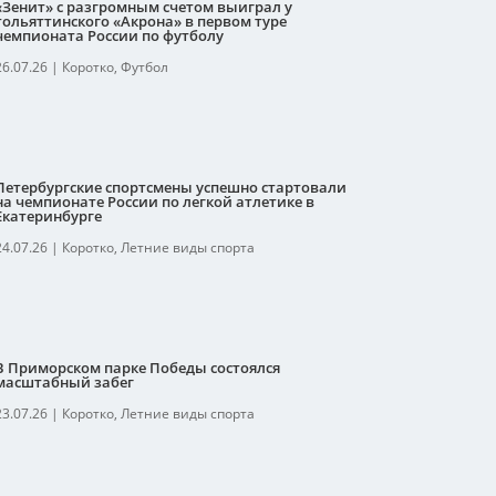
«Зенит» с разгромным счетом выиграл у
тольяттинского «Акрона» в первом туре
чемпионата России по футболу
26.07.26
|
Коротко
,
Футбол
Петербургские спортсмены успешно стартовали
на чемпионате России по легкой атлетике в
Екатеринбурге
24.07.26
|
Коротко
,
Летние виды спорта
В Приморском парке Победы состоялся
масштабный забег
23.07.26
|
Коротко
,
Летние виды спорта