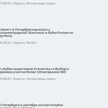
07.08.26
|
Коротко
,
Летние виды спорта
«Зенит» в Петербурге выиграл у
калининградской «Балтики» в Кубке России по
футболу
06.08.26
|
Коротко
,
Футбол
В «Кубке защитников Отечества» в Выборге
приняли участие более 120 ветеранов СВО
05.08.26
|
Коротко
,
Летние виды спорта
В Петербурге в сентябре состоится Кубок