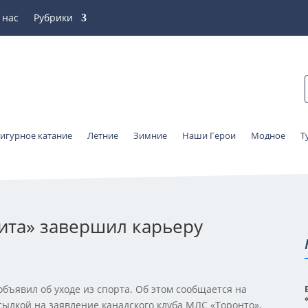
 нас
Рубрики
игурное катание
Летние
Зимние
Наши Герои
Модное
Т
ита» завершил карьеру
ъявил об уходе из спорта. Об этом сообщается на
ылкой на заявление канадского клуба МЛС «Торонто»,