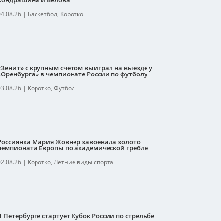
Кондрашина и Белова
04.08.26
|
Баскетбол
,
Коротко
«Зенит» с крупным счетом выиграл на выезде у
«Оренбурга» в чемпионате России по футболу
03.08.26
|
Коротко
,
Футбол
Россиянка Мария Жовнер завоевала золото
чемпионата Европы по академической гребле
02.08.26
|
Коротко
,
Летние виды спорта
В Петербурге стартует Кубок России по стрельбе