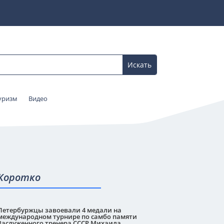
уризм
Видео
Коротко
Петербуржцы завоевали 4 медали на
международном турнире по самбо памяти
Заслуженного тренера СССР Михаила