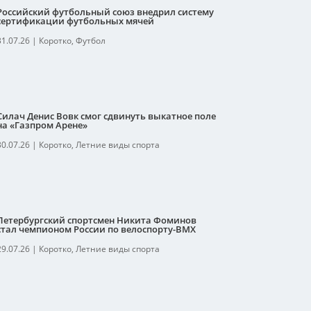
Российский футбольный союз внедрил систему
сертификации футбольных мячей
31.07.26
|
Коротко
,
Футбол
Силач Денис Вовк смог сдвинуть выкатное поле
на «Газпром Арене»
30.07.26
|
Коротко
,
Летние виды спорта
Петербургский спортсмен Никита Фоминов
стал чемпионом России по велоспорту-ВМХ
29.07.26
|
Коротко
,
Летние виды спорта