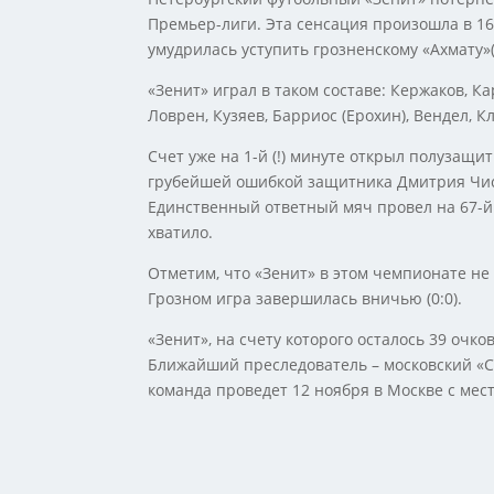
Премьер-лиги. Эта сенсация произошла в 16
умудрилась уступить грозненскому «Ахмату»(
«Зенит» играл в таком составе: Кержаков, Ка
Ловрен, Кузяев, Барриос (Ерохин), Вендел, К
Счет уже на 1-й (!) минуте открыл полузащи
грубейшей ошибкой защитника Дмитрия Чист
Единственный ответный мяч провел на 67-й 
хватило.
Отметим, что «Зенит» в этом чемпионате не 
Грозном игра завершилась вничью (0:0).
«Зенит», на счету которого осталось 39 очк
Ближайший преследователь – московский «С
команда проведет 12 ноября в Москве с мес