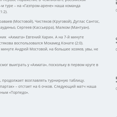
-м туре – на «Газпром-арене» наша команда
1:2).
раваев (Мостовой), Чистяков (Круговой), Дуглас Сантос,
лаудиньо, Сергеев (Кассьерра), Малком (Мантуан).
тник «Ахмата» Евгений Харин. А на 7-й минуте
якова воспользовался Мохамед Конате (2:0).
минуте Андрей Мостовой, на большее хозяев, увы, не
смог выиграть у «Ахмата», поскольку в первом круге в
ов, продолжает возглавлять турнирную таблицу.
партак» – отстает на 6 очков. Следующий матч наша
тным «Торпедо».