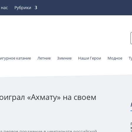
 нас
Рубрики
игурное катание
Летние
Зимние
Наши Герои
Модное
Т
оиграл «Ахмату» на своем
ел первое поражение в чемпионате российской