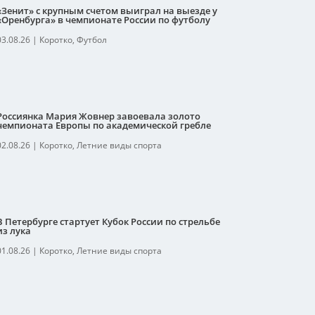
«Зенит» с крупным счетом выиграл на выезде у
«Оренбурга» в чемпионате России по футболу
03.08.26
|
Коротко
,
Футбол
Россиянка Мария Жовнер завоевала золото
чемпионата Европы по академической гребле
02.08.26
|
Коротко
,
Летние виды спорта
В Петербурге стартует Кубок России по стрельбе
из лука
01.08.26
|
Коротко
,
Летние виды спорта