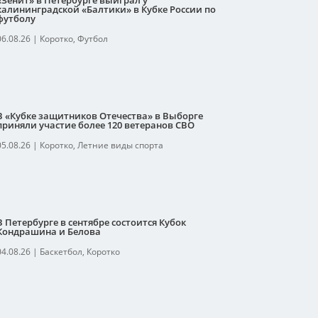
«Зенит» в Петербурге выиграл у
калининградской «Балтики» в Кубке России по
футболу
06.08.26
|
Коротко
,
Футбол
В «Кубке защитников Отечества» в Выборге
приняли участие более 120 ветеранов СВО
05.08.26
|
Коротко
,
Летние виды спорта
В Петербурге в сентябре состоится Кубок
Кондрашина и Белова
04.08.26
|
Баскетбол
,
Коротко