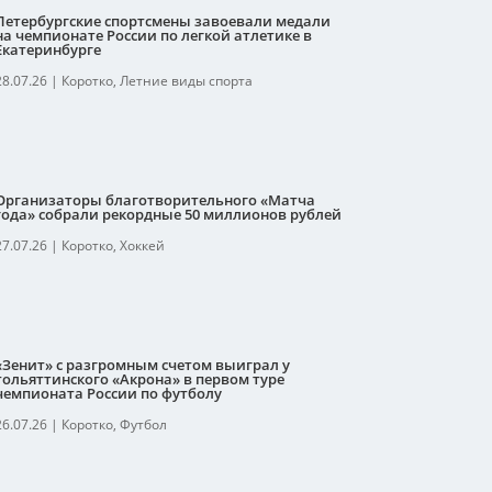
Петербургские спортсмены завоевали медали
на чемпионате России по легкой атлетике в
Екатеринбурге
28.07.26
|
Коротко
,
Летние виды спорта
Организаторы благотворительного «Матча
года» собрали рекордные 50 миллионов рублей
27.07.26
|
Коротко
,
Хоккей
«Зенит» с разгромным счетом выиграл у
тольяттинского «Акрона» в первом туре
чемпионата России по футболу
26.07.26
|
Коротко
,
Футбол