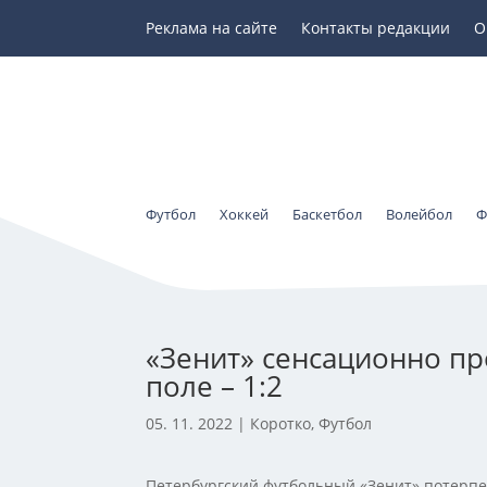
Реклама на сайте
Контакты редакции
О
Футбол
Хоккей
Баскетбол
Волейбол
Ф
«Зенит» сенсационно пр
поле – 1:2
05. 11. 2022
|
Коротко
,
Футбол
Петербургский футбольный «Зенит» потерп