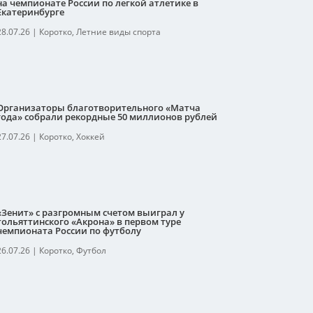
на чемпионате России по легкой атлетике в
Екатеринбурге
28.07.26
|
Коротко
,
Летние виды спорта
Организаторы благотворительного «Матча
года» собрали рекордные 50 миллионов рублей
27.07.26
|
Коротко
,
Хоккей
«Зенит» с разгромным счетом выиграл у
тольяттинского «Акрона» в первом туре
чемпионата России по футболу
26.07.26
|
Коротко
,
Футбол