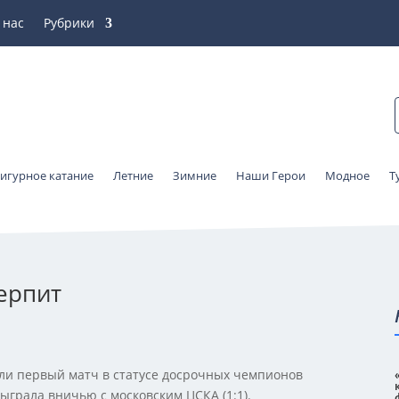
 нас
Рубрики
игурное катание
Летние
Зимние
Наши Герои
Модное
Т
ерпит
ели первый матч в статусе досрочных чемпионов
ыграла вничью с московским ЦСКА (1:1).