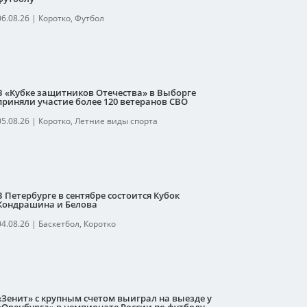
06.08.26
|
Коротко
,
Футбол
В «Кубке защитников Отечества» в Выборге
приняли участие более 120 ветеранов СВО
05.08.26
|
Коротко
,
Летние виды спорта
В Петербурге в сентябре состоится Кубок
Кондрашина и Белова
04.08.26
|
Баскетбол
,
Коротко
«Зенит» с крупным счетом выиграл на выезде у