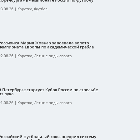
«Оренбурга» в чемпионате России по футболу
03.08.26
|
Коротко
,
Футбол
Россиянка Мария Жовнер завоевала золото
чемпионата Европы по академической гребле
02.08.26
|
Коротко
,
Летние виды спорта
В Петербурге стартует Кубок России по стрельбе
из лука
01.08.26
|
Коротко
,
Летние виды спорта
Российский футбольный союз внедрил систему