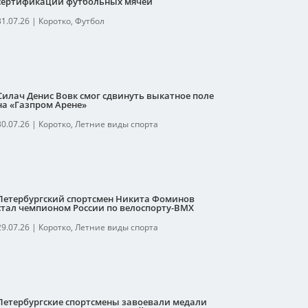
сертификации футбольных мячей
31.07.26
|
Коротко
,
Футбол
Силач Денис Вовк смог сдвинуть выкатное поле
на «Газпром Арене»
30.07.26
|
Коротко
,
Летние виды спорта
Петербургский спортсмен Никита Фоминов
стал чемпионом России по велоспорту-ВМХ
29.07.26
|
Коротко
,
Летние виды спорта
Петербургские спортсмены завоевали медали