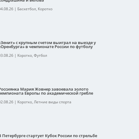
Кондрашина и Белова
04.08.26
|
Баскетбол
,
Коротко
«Зенит» с крупным счетом выиграл на выезде у
«Оренбурга» в чемпионате России по футболу
03.08.26
|
Коротко
,
Футбол
Россиянка Мария Жовнер завоевала золото
чемпионата Европы по академической гребле
02.08.26
|
Коротко
,
Летние виды спорта
В Петербурге стартует Кубок России по стрельбе