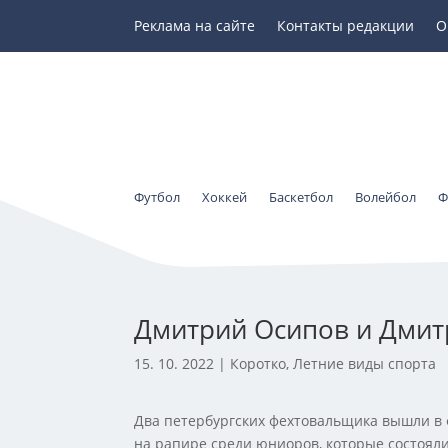
Реклама на сайте
Контакты редакции
О
Футбол
Хоккей
Баскетбол
Волейбол
Ф
Дмитрий Осипов и Дмитр
15. 10. 2022
|
Коротко
,
Летние виды спорта
Два петербургских фехтовальщика вышли в
на рапире среди юниоров, которые состояли