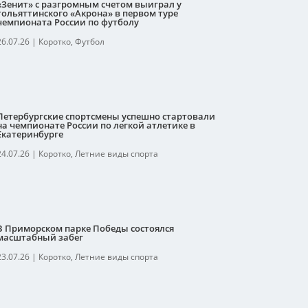
«Зенит» с разгромным счетом выиграл у
тольяттинского «Акрона» в первом туре
чемпионата России по футболу
26.07.26
|
Коротко
,
Футбол
Петербургские спортсмены успешно стартовали
на чемпионате России по легкой атлетике в
Екатеринбурге
24.07.26
|
Коротко
,
Летние виды спорта
В Приморском парке Победы состоялся
масштабный забег
23.07.26
|
Коротко
,
Летние виды спорта