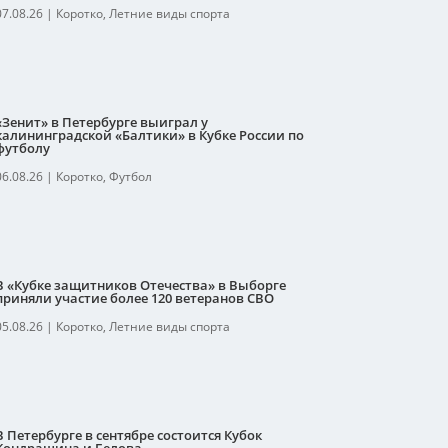
07.08.26
|
Коротко
,
Летние виды спорта
«Зенит» в Петербурге выиграл у
калининградской «Балтики» в Кубке России по
футболу
06.08.26
|
Коротко
,
Футбол
В «Кубке защитников Отечества» в Выборге
приняли участие более 120 ветеранов СВО
05.08.26
|
Коротко
,
Летние виды спорта
В Петербурге в сентябре состоится Кубок