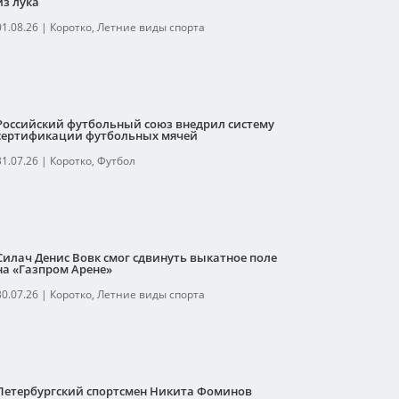
из лука
01.08.26
|
Коротко
,
Летние виды спорта
Российский футбольный союз внедрил систему
сертификации футбольных мячей
31.07.26
|
Коротко
,
Футбол
Силач Денис Вовк смог сдвинуть выкатное поле
на «Газпром Арене»
30.07.26
|
Коротко
,
Летние виды спорта
Петербургский спортсмен Никита Фоминов