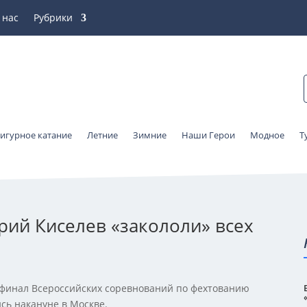
 нас
Рубрики
игурное катание
Летние
Зимние
Наши Герои
Модное
Т
ий Киселев «закололи» всех
 финал Всероссийских соревнований по фехтованию
сь накануне в Москве.