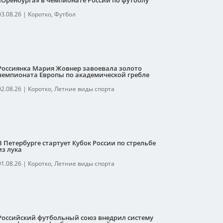
«Оренбурга» в чемпионате России по футболу
03.08.26
|
Коротко
,
Футбол
Россиянка Мария Жовнер завоевала золото
чемпионата Европы по академической гребле
02.08.26
|
Коротко
,
Летние виды спорта
В Петербурге стартует Кубок России по стрельбе
из лука
01.08.26
|
Коротко
,
Летние виды спорта
Российский футбольный союз внедрил систему