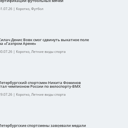
сертификации футбольных мячей
31.07.26
|
Коротко
,
Футбол
Силач Денис Вовк смог сдвинуть выкатное поле
на «Газпром Арене»
30.07.26
|
Коротко
,
Летние виды спорта
Петербургский спортсмен Никита Фоминов
стал чемпионом России по велоспорту-ВМХ
29.07.26
|
Коротко
,
Летние виды спорта
Петербургские спортсмены завоевали медали