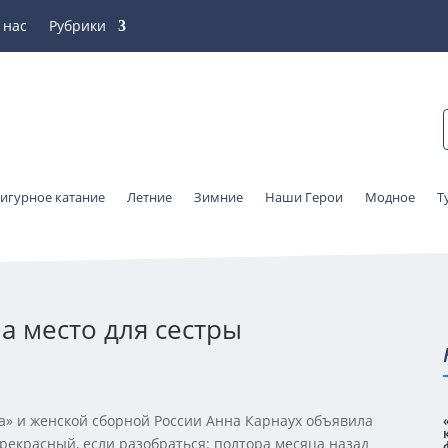
 нас
Рубрики
игурное катание
Летние
Зимние
Наши Герои
Модное
Т
а место для сестры
» и женской сборной России Анна Карнаух объявила
рекрасный, если разобраться: полтора месяца назад