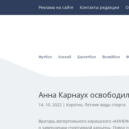
Реклама на сайте
Контакты редакции
О
Футбол
Хоккей
Баскетбол
Волейбол
Ф
Анна Карнаух освободил
14. 10. 2022
|
Коротко
,
Летние виды спорта
Вратарь ватерпольного киришского «КИНЕФа
о завершении спортивной карьеры. Повод п