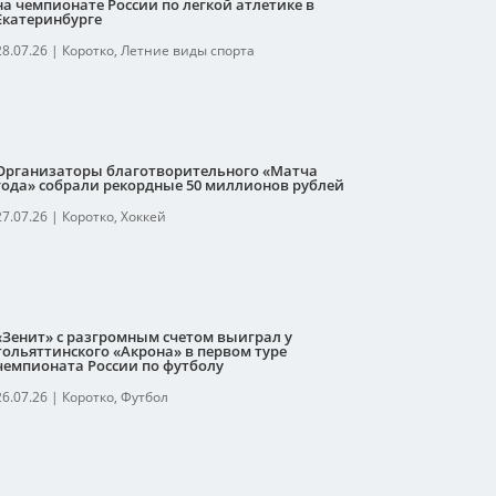
на чемпионате России по легкой атлетике в
Екатеринбурге
28.07.26
|
Коротко
,
Летние виды спорта
Организаторы благотворительного «Матча
года» собрали рекордные 50 миллионов рублей
27.07.26
|
Коротко
,
Хоккей
«Зенит» с разгромным счетом выиграл у
тольяттинского «Акрона» в первом туре
чемпионата России по футболу
26.07.26
|
Коротко
,
Футбол