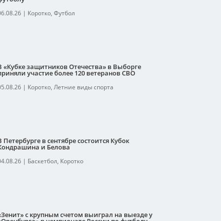
06.08.26
|
Коротко
,
Футбол
В «Кубке защитников Отечества» в Выборге
приняли участие более 120 ветеранов СВО
05.08.26
|
Коротко
,
Летние виды спорта
В Петербурге в сентябре состоится Кубок
Кондрашина и Белова
04.08.26
|
Баскетбол
,
Коротко
«Зенит» с крупным счетом выиграл на выезде у