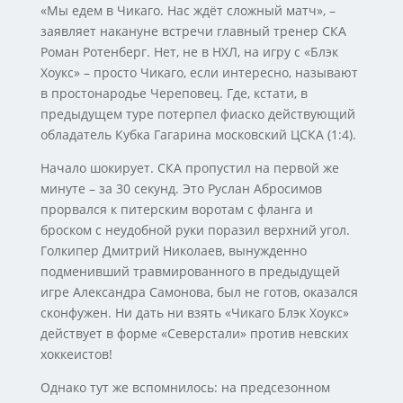
«Мы едем в Чикаго. Нас ждёт сложный матч», –
заявляет накануне встречи главный тренер СКА
Роман Ротенберг. Нет, не в НХЛ, на игру с «Блэк
Хоукс» – просто Чикаго, если интересно, называют
в простонародье Череповец. Где, кстати, в
предыдущем туре потерпел фиаско действующий
обладатель Кубка Гагарина московский ЦСКА (1:4).
Начало шокирует. СКА пропустил на первой же
минуте – за 30 секунд. Это Руслан Абросимов
прорвался к питерским воротам с фланга и
броском с неудобной руки поразил верхний угол.
Голкипер Дмитрий Николаев, вынужденно
подменивший травмированного в предыдущей
игре Александра Самонова, был не готов, оказался
сконфужен. Ни дать ни взять «Чикаго Блэк Хоукс»
действует в форме «Северстали» против невских
хоккеистов!
Однако тут же вспомнилось: на предсезонном