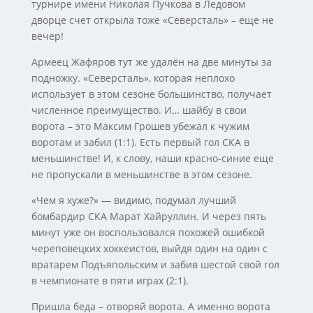
турнире имени Николая Пучкова в Ледовом
дворце счет открыла тоже «Северсталь» – еще не
вечер!
Армеец Жафяров тут же удалён на две минуты за
подножку. «Северсталь», которая неплохо
использует в этом сезоне большинство, получает
численное преимущество. И… шайбу в свои
ворота – это Максим Грошев убежал к чужим
воротам и забил (1:1). Есть первый гол СКА в
меньшинстве! И, к слову, наши красно-синие еще
не пропускали в меньшинстве в этом сезоне.
«Чем я хуже?» — видимо, подумал лучший
бомбардир СКА Марат Хайруллин. И через пять
минут уже он воспользовался похожей ошибкой
череповецких хоккеистов, выйдя один на один с
вратарем Подъяпольским и забив шестой свой гол
в чемпионате в пяти играх (2:1).
Пришла беда – отворяй ворота. А именно ворота