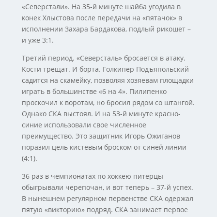
«Северстали». На 35-й минуте шайба угодила в
конек Хлыстова после передачи на «пятачок» в
исполнении Захара Бардакова, подлый рикошет –
и уже 3:1.
Третий период. «Северсталь» бросается в атаку.
Кости трещат. И борта. Голкипер Подъяпольский
садится на скамейку, позволяя хозяевам площадки
играть в большинстве «6 на 4». Пилипенко
проскочил к воротам, но бросил рядом со штангой.
Однако СКА выстоял. И на 53-й минуте красно-
синие использовали свое численное
преимущество. Это защитник Игорь Ожиганов
поразил цель кистевым броском от синей линии
(4:1).
36 раз в чемпионатах по хоккею питерцы
обыгрывали черепочан, и вот теперь – 37-й успех.
В нынешнем регулярном первенстве СКА одержал
пятую «викторию» подряд. СКА занимает первое