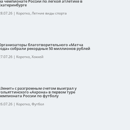
на чемпионате России по легкой атлетике в
Екатеринбурге
28.07.26
|
Коротко
,
Летние виды спорта
Организаторы благотворительного «Матча
года» собрали рекордные 50 миллионов рублей
27.07.26
|
Коротко
,
Хоккей
«Зенит» с разгромным счетом выиграл у
тольяттинского «Акрона» в первом туре
чемпионата России по футболу
26.07.26
|
Коротко
,
Футбол