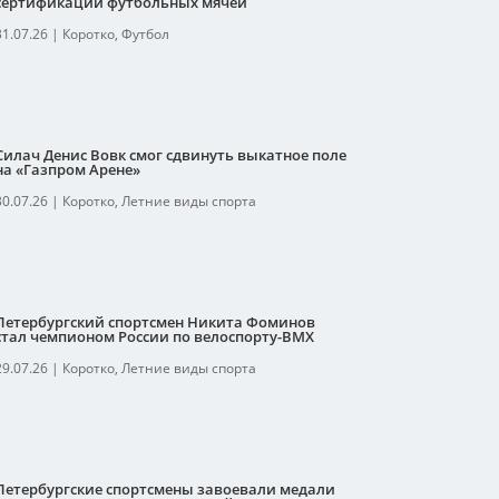
сертификации футбольных мячей
31.07.26
|
Коротко
,
Футбол
Силач Денис Вовк смог сдвинуть выкатное поле
на «Газпром Арене»
30.07.26
|
Коротко
,
Летние виды спорта
Петербургский спортсмен Никита Фоминов
стал чемпионом России по велоспорту-ВМХ
29.07.26
|
Коротко
,
Летние виды спорта
Петербургские спортсмены завоевали медали