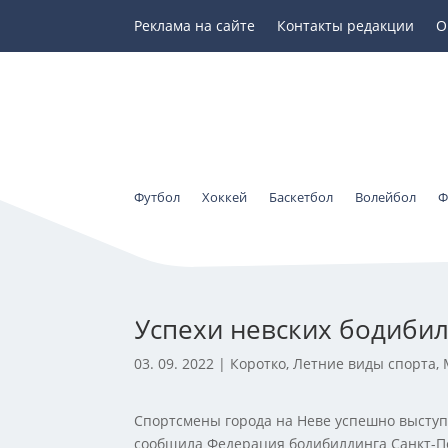
Реклама на сайте
Контакты редакции
О
Футбол
Хоккей
Баскетбол
Волейбол
Ф
Успехи невских бодиби
03. 09. 2022
|
Коротко
,
Летние виды спорта
,
Спортсмены города на Неве успешно выступи
сообщила Федерация бодибилдинга Санкт-П