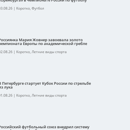
«Оренбурга» в чемпионате России по футболу
03.08.26
|
Коротко
,
Футбол
Россиянка Мария Жовнер завоевала золото
чемпионата Европы по академической гребле
02.08.26
|
Коротко
,
Летние виды спорта
В Петербурге стартует Кубок России по стрельбе
из лука
01.08.26
|
Коротко
,
Летние виды спорта
Российский футбольный союз внедрил систему