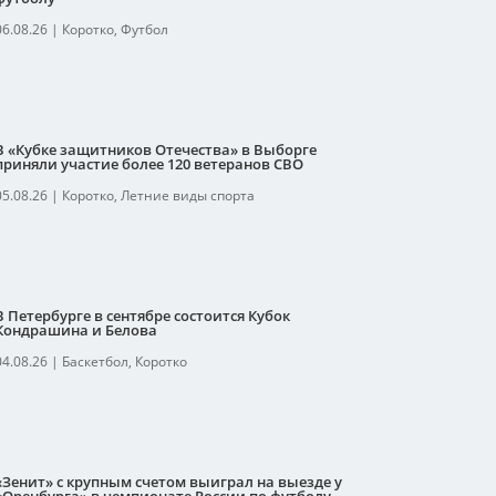
06.08.26
|
Коротко
,
Футбол
В «Кубке защитников Отечества» в Выборге
приняли участие более 120 ветеранов СВО
05.08.26
|
Коротко
,
Летние виды спорта
В Петербурге в сентябре состоится Кубок
Кондрашина и Белова
04.08.26
|
Баскетбол
,
Коротко
«Зенит» с крупным счетом выиграл на выезде у