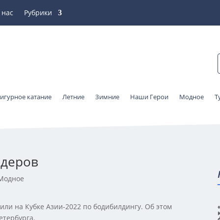
 нас
Рубрики
игурное катание
Летние
Зимние
Наши Герои
Модное
Т
лдеров
Модное
ли на Кубке Азии-2022 по бодибилдингу. Об этом
етербурга.