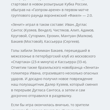
стартовал в новом розыгрыше Кубка России,
обыграв на «Газпром-арене» в первом матче
группового раунда воронежский «Факел» — 2:0.
«Зенит» играл в таком составе: Иван, Дуглас
Сантос (Кузяев, Вендел), Чистяков, Алип, Адамов,
Круговой, Сутормин, Ерохин, Мантуан (Малком),
Бакаев (Мостовой), Кассьерра (Сергеев).
Голы забили Зелимхан Бакаев, перешедший в
межсезонье в петербургский клуб из московского
«Спартака» (23-я минута) и Кассьерра (33-я).
Отметим также бразильского новобранца «Зенита»
голкипера Ивана, отразившего несколько опасных
ударов. И досадно получил новое повреждение
наш полузащитник Далер Кузяев, который сменил
в перерыве Дугласа Сантоса, а затем и сам
досрочно отправился в раздевалку.
Если бы игра окончилась вничью, то зрители