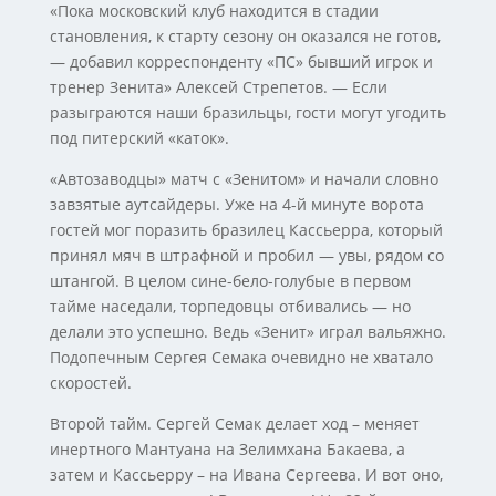
«Пока московский клуб находится в стадии
становления, к старту сезону он оказался не готов,
— добавил корреспонденту «ПС» бывший игрок и
тренер Зенита» Алексей Стрепетов. — Если
разыграются наши бразильцы, гости могут угодить
под питерский «каток».
«Автозаводцы» матч с «Зенитом» и начали словно
завзятые аутсайдеры. Уже на 4-й минуте ворота
гостей мог поразить бразилец Кассьерра, который
принял мяч в штрафной и пробил — увы, рядом со
штангой. В целом сине-бело-голубые в первом
тайме наседали, торпедовцы отбивались — но
делали это успешно. Ведь «Зенит» играл вальяжно.
Подопечным Сергея Семака очевидно не хватало
скоростей.
Второй тайм. Сергей Семак делает ход – меняет
инертного Мантуана на Зелимхана Бакаева, а
затем и Кассьерру – на Ивана Сергеева. И вот оно,