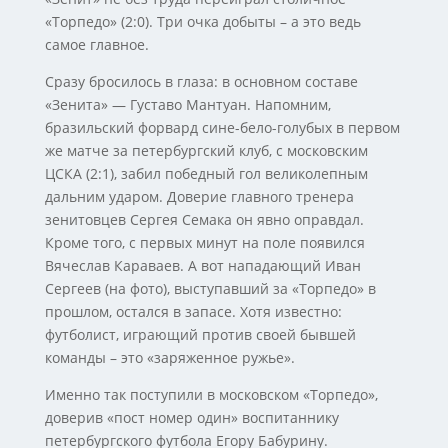
«Торпедо» (2:0). Три очка добыты – а это ведь
самое главное.
Сразу бросилось в глаза: в основном составе
«Зенита» — Густаво Мантуан. Напомним,
бразильский форвард сине-бело-голубых в первом
же матче за петербургский клуб, с московским
ЦСКА (2:1), забил победный гол великолепным
дальним ударом. Доверие главного тренера
зенитовцев Сергея Семака он явно оправдал.
Кроме того, с первых минут на поле появился
Вячеслав Караваев. А вот нападающий Иван
Сергеев (на фото), выступавший за «Торпедо» в
прошлом, остался в запасе. Хотя известно:
футболист, играющий против своей бывшей
команды – это «заряженное ружье».
Именно так поступили в московском «Торпедо»,
доверив «пост номер один» воспитаннику
петербургского футбола Егору Бабурину.