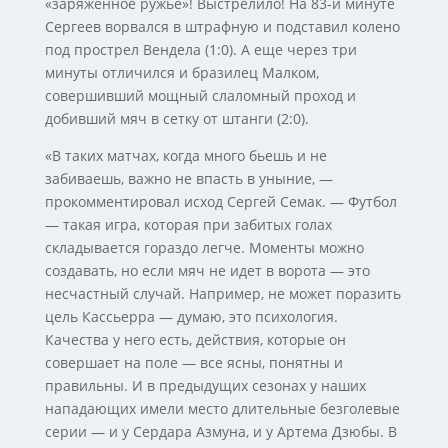
«заряженное ружье»! Выстрелило! На 83-й минуте
Сергеев ворвался в штрафную и подставил колено
под прострел Вендела (1:0). А еще через три
минуты отличился и бразилец Малком,
совершивший мощный слаломный проход и
добивший мяч в сетку от штанги (2:0).
«В таких матчах, когда много бьешь и не
забиваешь, важно не впасть в уныние, —
прокомментировал исход Сергей Семак. — Футбол
— такая игра, которая при забитых голах
складывается гораздо легче. Моменты можно
создавать, но если мяч не идет в ворота — это
несчастный случай. Например, не может поразить
цель Кассьерра — думаю, это психология.
Качества у него есть, действия, которые он
совершает на поле — все ясны, понятны и
правильны. И в предыдущих сезонах у наших
нападающих имели место длительные безголевые
серии — и у Сердара Азмуна, и у Артема Дзюбы. В