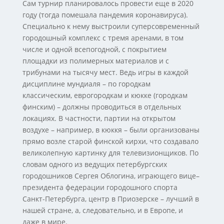
Сам турнир планировалось провести еще в 2020
году (тогда помешала пандемия коронавируса).
Специально к нему выстроили суперсовременный
городошный комплекс с тремя аренами, в том
числе и одной всепогодной, с покрытием
площадки из полимерных материалов и с
трибунами на тысячу мест. Ведь игры в каждой
дисциплине мундиаля – по городкам
классическим, еврогородкам и кюкке (городкам
финским) – должны проводиться в отдельных
локациях. В частности, партии на открытом
воздухе – например, в кюккя – были организованы
прямо возле старой финской кирхи, что создавало
великолепную картинку для телевизионщиков. По
словам одного из ведущих петербургских
городошников Сергея Облогина, играющего вице–
президента федерации городошного спорта
Санкт-Петербурга, центр в Приозерске – лучший в
нашей стране, а, следовательно, и в Европе, и
даже в мире.