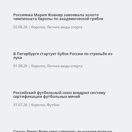
Россиянка Мария Жовнер завоевала золото
чемпионата Европы по академической гребле
02.08.26
|
Коротко
,
Летние виды спорта
В Петербурге стартует Кубок России по стрельбе из
лука
01.08.26
|
Коротко
,
Летние виды спорта
Российский футбольный союз внедрил систему
сертификации футбольных мячей
31.07.26
|
Коротко
,
Футбол
Силач Денис Вовк смог сдвинуть выкатное поле на