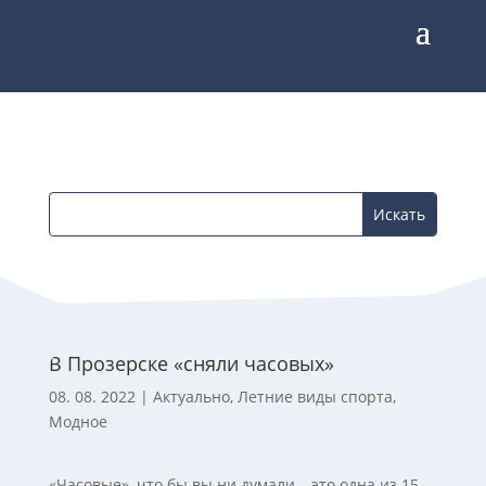
В Прозерске «сняли часовых»
08. 08. 2022
|
Актуально
,
Летние виды спорта
,
Модное
«Часовые», что бы вы ни думали – это одна из 15