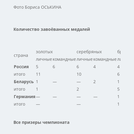
Фото Бориса ОСЬКИНА
Количество завоёванных медалей
золотых
серебряных
бронзо
страна
личные
командные
личные
командные
личные
Россия
5
6
6
4
4
итого
11
10
6
Беларусь
1
—
—
2
1
итого
1
2
5
Германия
—
—
—
—
1
итого
—
—
1
Все призеры чемпионата