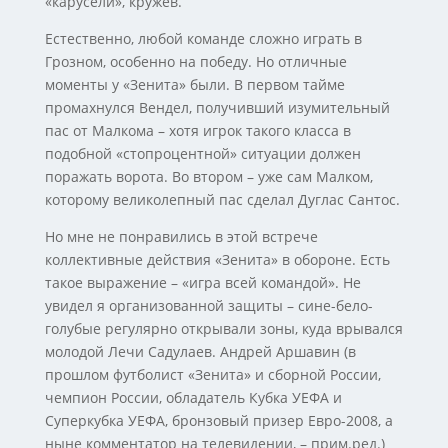
«карусели», кружев.
Естественно, любой команде сложно играть в
Грозном, особенно на победу. Но отличные
моменты у «Зенита» были. В первом тайме
промахнулся Вендел, получивший изумительный
пас от Малкома – хотя игрок такого класса в
подобной «стопроцентной» ситуации должен
поражать ворота. Во втором – уже сам Малком,
которому великолепный пас сделал Дуглас Сантос.
Но мне не понравились в этой встрече
коллективные действия «Зенита» в обороне. Есть
такое выражение – «игра всей командой». Не
увидел я организованной защиты – сине-бело-
голубые регулярно открывали зоны, куда врывался
молодой Лечи Садулаев. Андрей Аршавин (в
прошлом футболист «Зенита» и сборной России,
чемпион России, обладатель Кубка УЕФА и
Суперкубка УЕФА, бронзовый призер Евро-2008, а
ныне комментатор на телевидении, – прим.ред.)