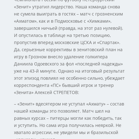
«Зенит» утратил лидерство. Наша команда снова
не сумела выиграть в гостях – матч с грозненским
«Ахматом», как и в Подмосковье с «Химками»,
завершился ничьей (правда, на этот раз нулевой).
И опустилась в таблице на третью позицию,
пропустив вперед московские ЦСКА и «Спартак».
Да, серьезные коррективы в зенитовский план на
игру в Грозном внесло удаление голкипера
Даниила Одоевского за фол «последней надежды»
уже на 43-й минуте. Однако на итоговый результат
этот эпизод повлиял не особенно сильно, убеждает
корреспондента «ПС» бывший игрок и тренер
«Зенита» Алексей СТРЕПЕТОВ:
– «Зенит» вдесятером не уступал «Ахмату» – состав
нашей команды это позволяет. Матч шел на
равных курсах – питерцы могли как победить, так
и уступить. Но сама игра получилась неяркой. Не
хватало агрессии, не увидели мы и бразильской