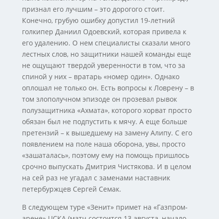
признал его лучшим – это дорогого стоит.
Конечно, грубую ошибку допустил 19-летний
голкипер Даниил Одоевский, которая привела к
его удалению. О нем специалисты сказали много
лестных слов, но защитники нашей команды еще
не ощущают твердой уверенности в том, что за
спиной у них – вратарь «номер один». Однако
оплошал не только он. Есть вопросы к Ловрену – в
том злополучном эпизоде он прозевал рывок
полузащитника «Ахмата», которого хорват просто
обязан был не подпустить к мячу. А еще больше
претензий – к вышедшему на замену Алипу. С его
появлением на поле наша оборона, увы, просто
«зашаталась», поэтому ему на помощь пришлось
срочно выпускать Дмитрия Чистякова. И в целом
на сей раз не угадал с заменами наставник
петербуржцев Сергей Семак.
В следующем туре «Зенит» примет на «Газпром-
арене» ЦСКА (матч состоится 13 августа, начало –