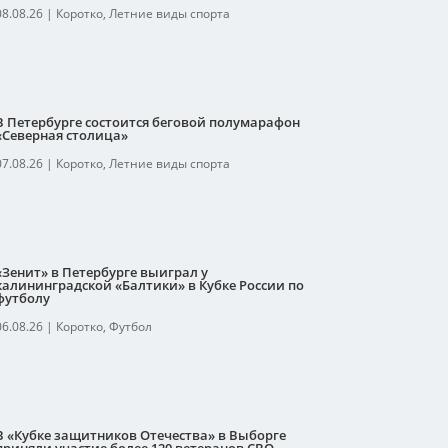
08.08.26
|
Коротко
,
Летние виды спорта
В Петербурге состоится беговой полумарафон
«Северная столица»
07.08.26
|
Коротко
,
Летние виды спорта
«Зенит» в Петербурге выиграл у
калининградской «Балтики» в Кубке России по
футболу
06.08.26
|
Коротко
,
Футбол
В «Кубке защитников Отечества» в Выборге