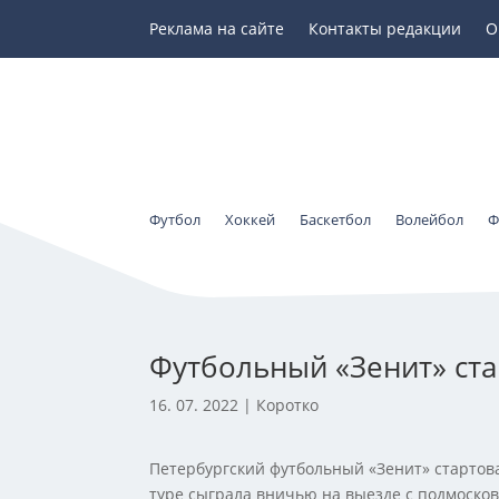
Реклама на сайте
Контакты редакции
О
Футбол
Хоккей
Баскетбол
Волейбол
Ф
Футбольный «Зенит» ст
16. 07. 2022
|
Коротко
Петербургский футбольный «Зенит» стартов
туре сыграла вничью на выезде с подмоско