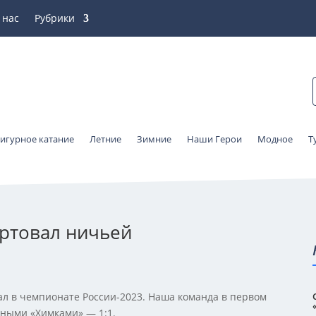
 нас
Рубрики
игурное катание
Летние
Зимние
Наши Герои
Модное
Т
артовал ничьей
ал в чемпионате России-2023. Наша команда в первом
вными «Химками» — 1:1.