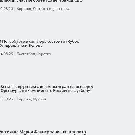
приняли участие более 120 ветеранов СВО
05.08.26
|
Коротко
,
Летние виды спорта
В Петербурге в сентябре состоится Кубок
Кондрашина и Белова
04.08.26
|
Баскетбол
,
Коротко
«Зенит» с крупным счетом выиграл на выезде у
«Оренбурга» в чемпионате России по футболу
03.08.26
|
Коротко
,
Футбол
Россиянка Мария Жовнер завоевала золото