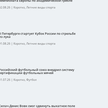
чемпионата Европы по академической гребле
02.08.26
|
Коротко
,
Летние виды спорта
В Петербурге стартует Кубок России по стрельбе
из лука
01.08.26
|
Коротко
,
Летние виды спорта
Российский футбольный союз внедрил систему
сертификации футбольных мячей
31.07.26
|
Коротко
,
Футбол
Силач Денис Вовк смог сдвинуть выкатное поле