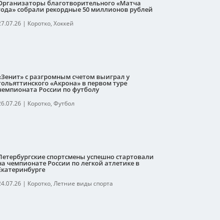
Организаторы благотворительного «Матча
года» собрали рекордные 50 миллионов рублей
27.07.26
|
Коротко
,
Хоккей
«Зенит» с разгромным счетом выиграл у
тольяттинского «Акрона» в первом туре
чемпионата России по футболу
26.07.26
|
Коротко
,
Футбол
Петербургские спортсмены успешно стартовали
на чемпионате России по легкой атлетике в
Екатеринбурге
24.07.26
|
Коротко
,
Летние виды спорта