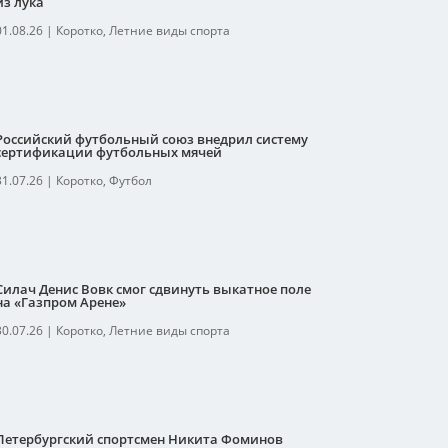
из лука
01.08.26
|
Коротко
,
Летние виды спорта
Российский футбольный союз внедрил систему
сертификации футбольных мячей
31.07.26
|
Коротко
,
Футбол
Силач Денис Вовк смог сдвинуть выкатное поле
на «Газпром Арене»
30.07.26
|
Коротко
,
Летние виды спорта
Петербургский спортсмен Никита Фоминов