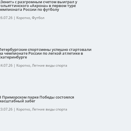
«Зенит» с разгромным счетом выиграл у
тольяттинского «Акрона» в первом туре
чемпионата России по футболу
26.07.26
|
Коротко
,
Футбол
Петербургские спортсмены успешно стартовали
на чемпионате России по легкой атлетике в
Екатеринбурге
24.07.26
|
Коротко
,
Летние виды спорта
В Приморском парке Победы состоялся
масштабный забег
23.07.26
|
Коротко
,
Летние виды спорта