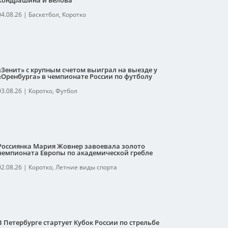
Кондрашина и Белова
04.08.26
|
Баскетбол
,
Коротко
«Зенит» с крупным счетом выиграл на выезде у
«Оренбурга» в чемпионате России по футболу
03.08.26
|
Коротко
,
Футбол
Россиянка Мария Жовнер завоевала золото
чемпионата Европы по академической гребле
02.08.26
|
Коротко
,
Летние виды спорта
В Петербурге стартует Кубок России по стрельбе