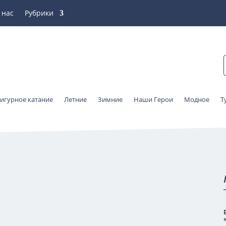
 нас
Рубрики
игурное катание
Летние
Зимние
Наши Герои
Модное
Т