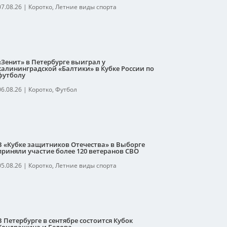
07.08.26
|
Коротко
,
Летние виды спорта
«Зенит» в Петербурге выиграл у
калининградской «Балтики» в Кубке России по
футболу
06.08.26
|
Коротко
,
Футбол
В «Кубке защитников Отечества» в Выборге
приняли участие более 120 ветеранов СВО
05.08.26
|
Коротко
,
Летние виды спорта
В Петербурге в сентябре состоится Кубок