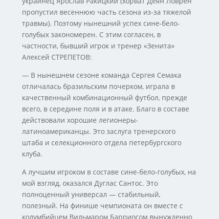
украинец Ярослав Ракицкий (хорват Деян Ловрен
пропустил весеннюю часть сезона из-за тяжелой
травмы). Поэтому нынешний успех сине-бело-
голубых закономерен. С этим согласен, в
частности, бывший игрок и тренер «Зенита»
Алексей СТРЕПЕТОВ:
— В нынешнем сезоне команда Сергея Семака
отличалась бразильским почерком, играла в
качественный комбинационный футбол, прежде
всего, в середине поля и в атаке. Благо в составе
действовали хорошие легионеры-
латиноамериканцы. Это заслуга тренерского
штаба и селекционного отдела петербургского
клуба.
А лучшим игроком в составе сине-бело-голубых, на
мой взгляд, оказался Дуглас Сантос. Это
полноценный универсал — стабильный,
полезный. На финише чемпионата он вместе с
колумбийцем Вильмаром Барриосом вынужденно