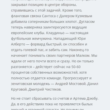
закрывал позицию в центре обороны,
справившись с этой задачей. Кроме того,
фланговая связка Сантоса с Далером Кузяевым
добавила соперникам больших хлопот. Дугласом
теперь наверняка заинтересуются ведущие
европейские клубы. Клаудиньо — настоящая
футбольная жемчужина. Нападающий Юри
Алберто — форвард быстрый, он способен и
отдать голевой пас, и забить сам. Наконец-то
начинает понимать своих партнеров Малком. Мы
ждали от него почти всего и сразу. Но он только
разгоняется – действует сейчас на 50-60
процентов собственных возможностей, хотя
полностью отдается команде. Прогрессирует и
зенитовская молодежь — Андрей Мостовой, Данил
Круговой, Дмитрий Чистяков.
Но не стоит сбрасывать со счетов и Артема Дзюбу.
Да, в его действиях пока не проявляется былых
эмоций и огромной страсти. Но почему он