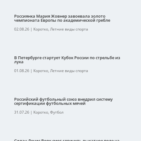
Россиянка Мария Жовнер завоевала золото
чемпионата Европы по академической гребле
02.08.26
|
Коротко
,
Летние виды спорта
В Петербурге стартует Кубок России по стрельбе из
лука
01.08.26
|
Коротко
,
Летние виды спорта
Российский футбольный союз внедрил систему
сертификации футбольных мячей
31.07.26
|
Коротко
,
Футбол
Силач Денис Вовк смог сдвинуть выкатное поле на