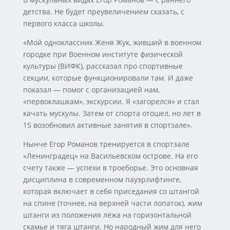
детства. Не будет преувеличением сказать, с
первого класса школы.
«Мой одноклассник Женя Жук, живший в военном
городке при Военном институте физической
культуры (ВИФК), рассказал про спортивные
секции, которые функционировали там. И даже
показал — помог с организацией нам,
«первоклашкам», экскурсии. Я «загорелся» и стал
качать мускулы. Затем от спорта отошел, но лет в
15 возобновил активные занятия в спортзале».
Нынче Егор Романов тренируется в спортзале
«Ленинградец» на Васильевском острове. На его
счету также — успехи в троеборье. Это основная
дисциплина в современном пауэрлифтинге,
которая включает в себя приседания со штангой
на спине (точнее, на верхней части лопаток), жим
штанги из положения лёжа на горизонтальной
скамье и тяга штанги. Но народный жим для него