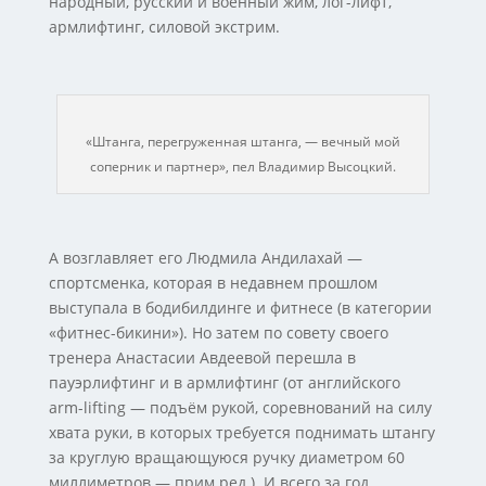
народный, русский и военный жим, лог-лифт,
армлифтинг, силовой экстрим.
«Штанга, перегруженная штанга, — вечный мой
соперник и партнер», пел Владимир Высоцкий.
А возглавляет его Людмила Андилахай —
спортсменка, которая в недавнем прошлом
выступала в бодибилдинге и фитнесе (в категории
«фитнес-бикини»). Но затем по совету своего
тренера Анастасии Авдеевой перешла в
пауэрлифтинг и в армлифтинг (от английского
arm-lifting — подъём рукой, соревнований на силу
хвата руки, в которых требуется поднимать штангу
за круглую вращающуюся ручку диаметром 60
миллиметров — прим.ред.). И всего за год