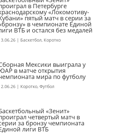
проиграл в Петербурге
краснодарскому «Локомотиву-
Кубани» пятый матч в серии за
«бронзу» в чемпионате Единой
лиги ВТБ и остался без медалей
13.06.26
|
Баскетбол
,
Коротко
Сборная Мексики выиграла у
ЮАР в матче открытия
чемпионата мира по футболу
12.06.26
|
Коротко
,
Футбол
Баскетбольный «Зенит»
проиграл четвертый матч в
серии за бронзу чемпионата
Единой лиги ВТБ