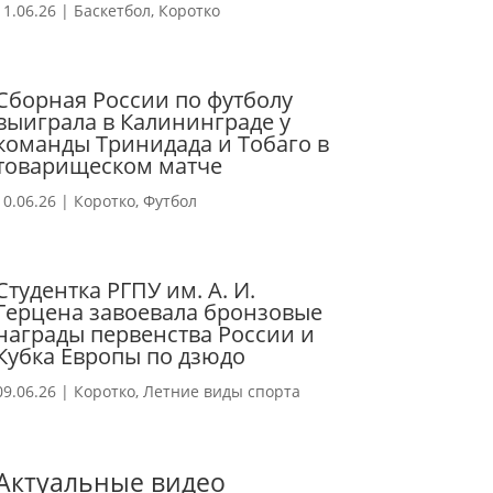
11.06.26
|
Баскетбол
,
Коротко
Сборная России по футболу
выиграла в Калининграде у
команды Тринидада и Тобаго в
товарищеском матче
10.06.26
|
Коротко
,
Футбол
Студентка РГПУ им. А. И.
Герцена завоевала бронзовые
награды первенства России и
Кубка Европы по дзюдо
09.06.26
|
Коротко
,
Летние виды спорта
Актуальные видео