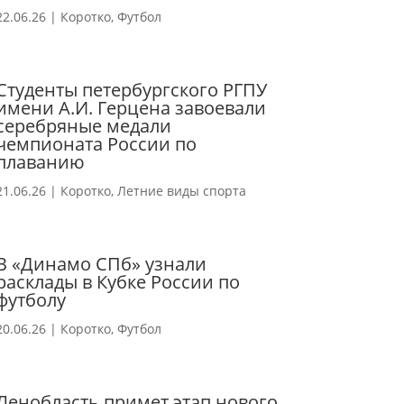
22.06.26
|
Коротко
,
Футбол
Студенты петербургского РГПУ
имени А.И. Герцена завоевали
серебряные медали
чемпионата России по
плаванию
21.06.26
|
Коротко
,
Летние виды спорта
В «Динамо СПб» узнали
расклады в Кубке России по
футболу
20.06.26
|
Коротко
,
Футбол
Ленобласть примет этап нового