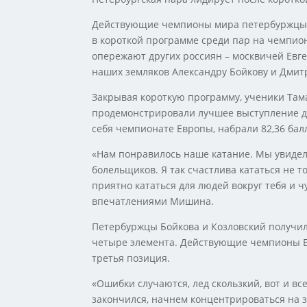
Действующие чемпионы мира петербуржцы 
в короткой программе среди пар на чемпио
опережают других россиян – москвичей Евг
наших земляков Александру Бойкову и Дмитр
Закрывая короткую программу, ученики Та
продемонстрировали лучшее выступление д
себя чемпионате Европы, набрали 82,36 бал
«Нам понравилось наше катание. Мы увидел
болельщиков. Я так счастлива кататься не т
приятно кататься для людей вокруг тебя и ч
впечатлениями Мишина.
Петербуржцы Бойкова и Козловский получил
четыре элемента. Действующие чемпионы Ев
третья позиция.
«Ошибки случаются, лед скользкий, вот и вс
закончился, начнем концентрироваться на