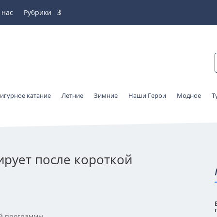
 нас
Рубрики
игурное катание
Летние
Зимние
Наши Герои
Модное
Т
ирует после короткой
ой программы