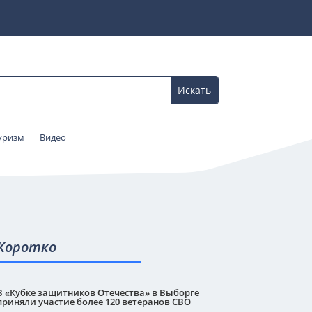
уризм
Видео
Коротко
В «Кубке защитников Отечества» в Выборге
приняли участие более 120 ветеранов СВО