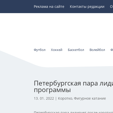
Реклама на сайте
Контакты редакции
О
Футбол
Хоккей
Баскетбол
Волейбол
Ф
Петербургская пара лид
программы
13. 01. 2022
|
Коротко
,
Фигурное катание
Петербургская пара лидирует после коротк