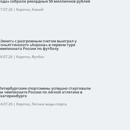
года» собрали рекордные 50 миллионов рублей
27.07.26
|
Коротко
,
Хоккей
«Зенит» с разгромным счетом выиграл у
тольяттинского «Акрона» в первом туре
чемпионата России по футболу
26.07.26
|
Коротко
,
Футбол
Петербургские спортсмены успешно стартовали
на чемпионате России по легкой атлетике в
Екатеринбурге
24.07.26
|
Коротко
,
Летние виды спорта