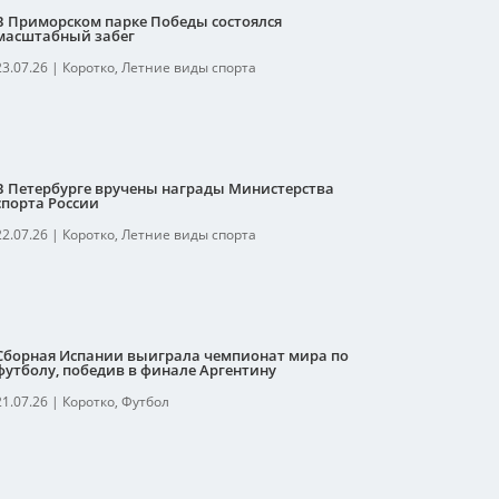
В Приморском парке Победы состоялся
масштабный забег
23.07.26
|
Коротко
,
Летние виды спорта
В Петербурге вручены награды Министерства
спорта России
22.07.26
|
Коротко
,
Летние виды спорта
Сборная Испании выиграла чемпионат мира по
футболу, победив в финале Аргентину
21.07.26
|
Коротко
,
Футбол