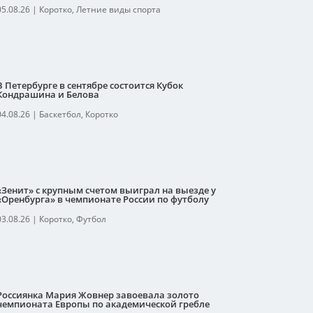
05.08.26
|
Коротко
,
Летние виды спорта
В Петербурге в сентябре состоится Кубок
Кондрашина и Белова
04.08.26
|
Баскетбол
,
Коротко
«Зенит» с крупным счетом выиграл на выезде у
«Оренбурга» в чемпионате России по футболу
03.08.26
|
Коротко
,
Футбол
Россиянка Мария Жовнер завоевала золото
чемпионата Европы по академической гребле