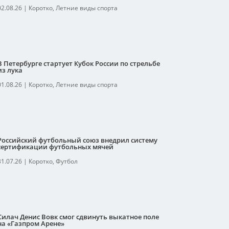
02.08.26
|
Коротко
,
Летние виды спорта
В Петербурге стартует Кубок России по стрельбе
из лука
01.08.26
|
Коротко
,
Летние виды спорта
Российский футбольный союз внедрил систему
сертификации футбольных мячей
31.07.26
|
Коротко
,
Футбол
Силач Денис Вовк смог сдвинуть выкатное поле
на «Газпром Арене»