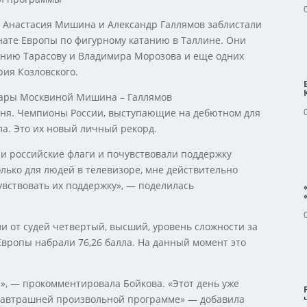
Анастасия Мишина и Александр Галлямов заблистали
нате Европы по фигурному катанию в Таллине. Они
ению Тарасову и Владимира Морозова и еще одних
ия Козловского.
мары Москвиной Мишина – Галлямов
ня. Чемпионы России, выступающие на дебютном для
ла. Это их новый личный рекорд.
и российские флаги и почувствовали поддержку
олько для людей в телевизоре, мне действительно
увствовать их поддержку», — поделилась
и от судей четвертый, высший, уровень сложности за
ропы набрали 76,26 балла. На данный момент это
е», — прокомментировала Бойкова. «Этот день уже
 завтрашней произвольной программе» — добавила