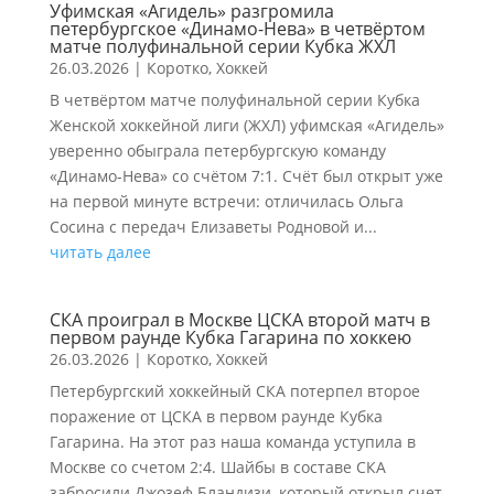
Уфимская «Агидель» разгромила
петербургское «Динамо-Нева» в четвёртом
матче полуфинальной серии Кубка ЖХЛ
26.03.2026
|
Коротко
,
Хоккей
В четвёртом матче полуфинальной серии Кубка
Женской хоккейной лиги (ЖХЛ) уфимская «Агидель»
уверенно обыграла петербургскую команду
«Динамо-Нева» со счётом 7:1. Счёт был открыт уже
на первой минуте встречи: отличилась Ольга
Сосина с передач Елизаветы Родновой и...
читать далее
СКА проиграл в Москве ЦСКА второй матч в
первом раунде Кубка Гагарина по хоккею
26.03.2026
|
Коротко
,
Хоккей
Петербургский хоккейный СКА потерпел второе
поражение от ЦСКА в первом раунде Кубка
Гагарина. На этот раз наша команда уступила в
Москве со счетом 2:4. Шайбы в составе СКА
забросили Джозеф Бландизи, который открыл счет