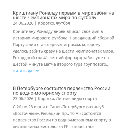
Криштиану Роналду первым в мире забил на
шести чемпионатах мира по футболу
24.06.2026
|
Коротко
,
Футбол
Криштиану Роналду вновь вписал своё имя в
историю мирового футбола. Нападающий сборной
Португалии стал первым игроком, которому
удалось забить сразу на шести чемпионатах мира.
Рекордный гол 41-летний форвард забил уже на
шестой минуте матча второго тура группового...
читать далее
В Петербурге состоится первенство России
по водно-моторному спорту
23.06.2026
|
Коротко
,
Летние виды спорта
С 26 по 28 июня в Санкт‑Петербурге (яхт-клуб
«Восточный», Рыбацкий пр., 10 А ) состоится
первенство России по водно-моторному спорту в
дисциплинах «мотолодка FF – скоростное