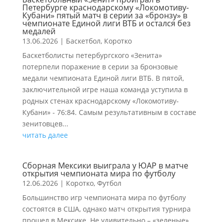
Петербурге краснодарскому «Локомотиву-
Кубани» пятый матч в серии за «бронзу» в
чемпионате Единой лиги ВТБ и остался без
медалей
13.06.2026
|
Баскетбол
,
Коротко
Баскетболисты петербургского «Зенита»
потерпели поражение в серии за бронзовые
медали чемпионата Единой лиги ВТБ. В пятой,
заключительной игре наша команда уступила в
родных стенах краснодарскому «Локомотиву-
Кубани» - 76:84. Самым результативным в составе
зенитовцев...
читать далее
Сборная Мексики выиграла у ЮАР в матче
открытия чемпионата мира по футболу
12.06.2026
|
Коротко
,
Футбол
Большинство игр чемпионата мира по футболу
состоятся в США, однако матч открытия турнира
прошел в Мексике. Не удивительно – «зеленые»