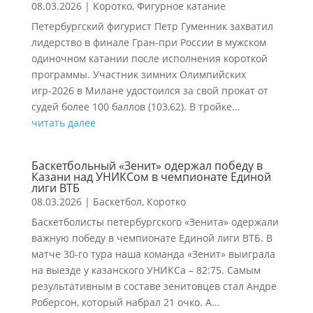
08.03.2026
|
Коротко
,
Фигурное катание
Петербургский фигурист Петр Гуменник захватил
лидерство в финале Гран-при России в мужском
одиночном катании после исполнения короткой
программы. Участник зимних Олимпийских
игр-2026 в Милане удостоился за свой прокат от
судей более 100 баллов (103,62). В тройке...
читать далее
Баскетбольный «Зенит» одержал победу в
Казани над УНИКСом в чемпионате Единой
лиги ВТБ
08.03.2026
|
Баскетбол
,
Коротко
Баскетболисты петербургского «Зенита» одержали
важную победу в чемпионате Единой лиги ВТБ. В
матче 30-го тура наша команда «Зенит» выиграла
на выезде у казанского УНИКСа – 82:75. Самым
результативным в составе зенитовцев стал Андре
Роберсон, который набрал 21 очко. А...