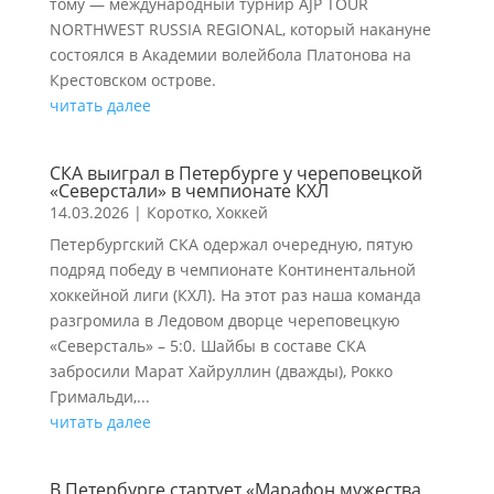
тому — международный турнир AJP TOUR
NORTHWEST RUSSIA REGIONAL, который накануне
состоялся в Академии волейбола Платонова на
Крестовском острове.
читать далее
СКА выиграл в Петербурге у череповецкой
«Северстали» в чемпионате КХЛ
14.03.2026
|
Коротко
,
Хоккей
Петербургский СКА одержал очередную, пятую
подряд победу в чемпионате Континентальной
хоккейной лиги (КХЛ). На этот раз наша команда
разгромила в Ледовом дворце череповецкую
«Северсталь» – 5:0. Шайбы в составе СКА
забросили Марат Хайруллин (дважды), Рокко
Гримальди,...
читать далее
В Петербурге стартует «Марафон мужества