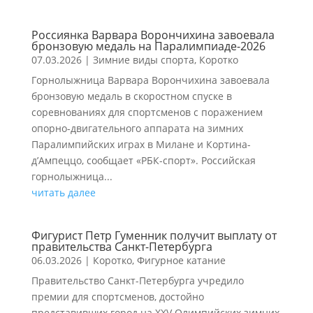
Россиянка Варвара Ворончихина завоевала
бронзовую медаль на Паралимпиаде-2026
07.03.2026
|
Зимние виды спорта
,
Коротко
Горнолыжница Варвара Ворончихина завоевала
бронзовую медаль в скоростном спуске в
соревнованиях для спортсменов с поражением
опорно-двигательного аппарата на зимних
Паралимпийских играх в Милане и Кортина-
д’Ампеццо, сообщает «РБК-спорт». Российская
горнолыжница...
читать далее
Фигурист Петр Гуменник получит выплату от
правительства Санкт-Петербурга
06.03.2026
|
Коротко
,
Фигурное катание
Правительство Санкт-Петербурга учредило
премии для спортсменов, достойно
представивших город на XXV Олимпийских зимних