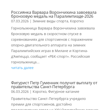
Россиянка Варвара Ворончихина завоевала
бронзовую медаль на Паралимпиаде-2026
07.03.2026
|
Зимние виды спорта
,
Коротко
Горнолыжница Варвара Ворончихина завоевала
бронзовую медаль в скоростном спуске в
соревнованиях для спортсменов с поражением
опорно-двигательного аппарата на зимних
Паралимпийских играх в Милане и Кортина-
д’Ампеццо, сообщает «РБК-спорт». Российская
горнолыжница...
читать далее
Фигурист Петр Гуменник получит выплату от
правительства Санкт-Петербурга
06.03.2026
|
Коротко
,
Фигурное катание
Правительство Санкт-Петербурга учредило
премии для спортсменов, достойно
представивших город на XXV Олимпийских зимних