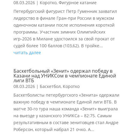
08.03.2026
|
Коротко
,
Фигурное катание
Петербургский фигурист Петр Гуменник захватил
лидерство в финале Гран-при России в мужском
одиночном катании после исполнения короткой
программы. Участник зимних Олимпийских
игр-2026 в Милане удостоился за свой прокат от
судей более 100 баллов (103,62). В тройке...
читать далее
Баскетбольный «Зенит» одержал победу в
Казани над УНИКСом в чемпионате Единой
лиги ВТБ
08.03.2026
|
Баскетбол
,
Коротко
Баскетболисты петербургского «Зенита» одержали
важную победу в чемпионате Единой лиги ВТБ. В
матче 30-го тура наша команда «Зенит» выиграла
на выезде у казанского УНИКСа – 82:75. Самым
результативным в составе зенитовцев стал Андре
Роберсон, который набрал 21 очко. А...