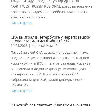
тому — международный турнир AJP TOUR
NORTHWEST RUSSIA REGIONAL, который накануне
состоялся в Академии волейбола Платонова на
Крестовском острове.
читать далее
СКА выиграл в Петербурге у череповецкой
«Северстали» в чемпионате КХЛ
14.03.2026
|
Коротко
,
Хоккей
Петербургский СКА одержал очередную, пятую
подряд победу в чемпионате Континентальной
хоккейной лиги (КХЛ). На этот раз наша команда
разгромила в Ледовом дворце череповецкую
«Северсталь» – 5:0. Шайбы в составе СКА
забросили Марат Хайруллин (дважды), Рокко
Гримальди,...
читать далее
В Петербурге стартует «Марафон мужества