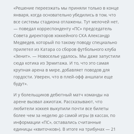
«Решение переезжать мы приняли только в конце
января, когда основательно убедились в том, что
все системы стадиона отлажены. Тут мелочей нет,
— поведал корреспонденту «ПС» председатель
Совета директоров хоккейного СКА Александр
Медведев, который по такому поводу специально
прилетел из Катара со сборов футбольного клуба
«Зенит». — Новоселье удалось. Мы даже запустили
сюда котика из Эрмитажа. И то, что это самая
крупная арена в мире, добавляет поводов для
гордости. Уверен, что в плей-офф аншлаги еще
будут».
И у болельщиков дебютный матч команды на
арене вызвал ажиотаж. Рассказывают, что
любители хоккея выкупили почти все билеты
более чем за неделю до самой игры (в кассах, по
информации «ПС», оставались считанные
единицы «квиточков»). В итоге на трибунах — 21