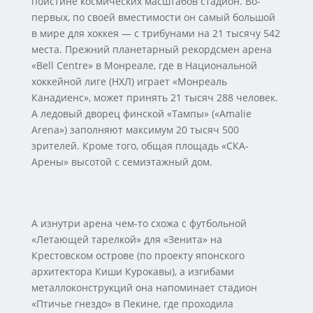
поистине космических масштабов стадион. Во-
первых, по своей вместимости он самый большой
в мире для хоккея — с трибунами на 21 тысячу 542
места. Прежний планетарный рекордсмен арена
«Bell Centre» в Монреале, где в Национальной
хоккейной лиге (НХЛ) играет «Монреаль
Канадиенс», может принять 21 тысяч 288 человек.
А ледовый дворец финской «Тампы» («Amalie
Arena») заполняют максимум 20 тысяч 500
зрителей. Кроме того, общая площадь «СКА-
Арены» высотой с семиэтажный дом.
А изнутри арена чем-то схожа с футбольной
«Летающей тарелкой» для «Зенита» на
Крестовском острове (по проекту японского
архитектора Киши Курокавы), а изгибами
металлоконструкций она напоминает стадион
«Птичье гнездо» в Пекине, где проходила