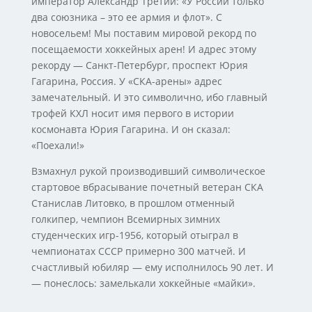
император Александр Третий: «У России только
два союзника – это ее армия и флот». С
новосельем! Мы поставим мировой рекорд по
посещаемости хоккейных арен! И адрес этому
рекорду — Санкт-Петербург, проспект Юрия
Гагарина, Россия. У «СКА-арены» адрес
замечательный. И это символично, ибо главный
трофей КХЛ носит имя первого в истории
космонавта Юрия Гагарина. И он сказал:
«Поехали!»
Взмахнул рукой производивший символическое
стартовое вбрасывание почетный ветеран СКА
Станислав Литовко, в прошлом отменный
голкипер, чемпион Всемирных зимних
студенческих игр-1956, который отыграл в
чемпионатах СССР примерно 300 матчей. И
счастливый юбиляр — ему исполнилось 90 лет. И
— понеслось: замелькали хоккейные «майки».