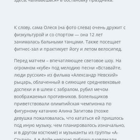
К слову, сама Олеся (на фото слева) очень дружит с
физкультурой и со спортом — она 12 лет
занималась бальными танцами. Также посещает
фитнес-зал и практикует йогу и летом велосипед.
Перед матчем – впечатляющее световое шоу. На
огромном «кубе» под мелодию песни «Вставайте,
люди русские» из фильма «Александр Невский»
рыцарь, облаченный в сияющие средневековые
доспехи и в шлем с забралом, рубил мечом
воображаемых противников. Болельщиков
приветствовали олимпийская чемпионка по
фигурному катанию Алина Загитова (позже
девушка пожаловалась, что кататься ей пришлось
под иную музыку, чем планировалось изначально,
и в другом костюме) и музыканты из группы «А-
Студио». А в фойе невскую публику развлекали