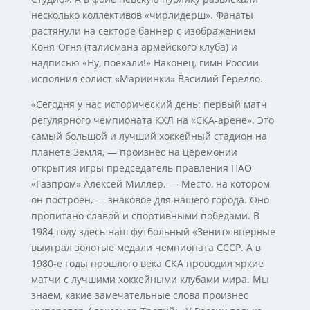
несколько коллективов «чирлидерш». Фанаты
растянули на секторе баннер с изображением
Коня-Огня (талисмана армейского клуба) и
надписью «Ну, поехали!» Наконец, гимн России
исполнил солист «Мариинки» Василий Герелло.
«Сегодня у нас исторический день: первый матч
регулярного чемпионата КХЛ на «СКА-арене». Это
самый большой и лучший хоккейный стадион на
планете Земля, — произнес на церемонии
открытия игры председатель правления ПАО
«Газпром» Алексей Миллер. — Место, на котором
он построен, — знаковое для нашего города. Оно
пропитано славой и спортивными победами. В
1984 году здесь наш футбольный «Зенит» впервые
выиграл золотые медали чемпионата СССР. А в
1980-е годы прошлого века СКА проводил яркие
матчи с лучшими хоккейными клубами мира. Мы
знаем, какие замечательные слова произнес