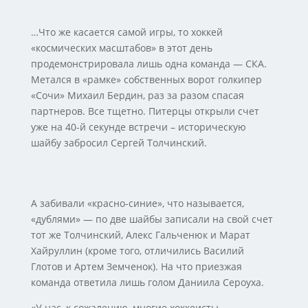
…Что же касается самой игры, то хоккей
«космических масштабов» в этот день
продемонстрировала лишь одна команда — СКА.
Метался в «рамке» собственных ворот голкипер
«Сочи» Михаил Бердин, раз за разом спасая
партнеров. Все тщетно. Питерцы открыли счет
уже на 40-й секунде встречи – историческую
шайбу забросил Сергей Толчинский.
А забивали «красно-синие», что называется,
«дублями» — по две шайбы записали на свой счет
тот же Толчинский, Алекс Гальченюк и Марат
Хайруллин (кроме того, отличились Василий
Глотов и Артем Земченок). На что приезжая
команда ответила лишь голом Даниила Сероуха.
«У нас, к сожалению, многие хоккеисты