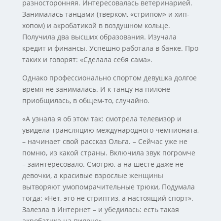
разносторонняя. Интересовалась ветеринарией.
Занималась танцами (тверком, «стрипом» и хип-
хопом) и акробатикой в воздушном кольце.
Получила два высших образования. Изучала
кредит и финансы. Успешно работала в банке. Про
таких и говорят: «Сделала себя сама».
Однако профессионально спортом девушка долгое
время не занималась. И к танцу на пилоне
приобщилась, в общем-то, случайно.
«А узнала я об этом так: смотрела телевизор и
увидела трансляцию международного чемпионата,
– начинает свой рассказ Ольга. – Сейчас уже не
помню, из какой страны. Включила звук погромче
– заинтересовало. Смотрю, а на шесте даже не
девочки, а красивые взрослые женщины
вытворяют умопомрачительные трюки, Подумала
тогда: «Нет, это не стриптиз, а настоящий спорт».
Залезла в Интернет – и убедилась: есть такая
акробатика на пилоне».