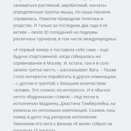
заниматься растяжкой, акробатикой, «качать»
определенные группы мышц. Но наша героиня
справилась. Помогли природная генетика и
упорство. И только за последние два года в её
активе – около 30 попаданий на подиумы
различных турниров, в том числе международных.
«А первый номер я поставила себе сама – еще
будучи спортсменкой, когда собиралась на
соревнования в Москву. И, кстати, там я в соло
заняла третье место, – рассказывает Вага. – Позже
стало интересно поработать в других номинациях
– с дуэтом и группой, с большим количеством
человек. Это сложно, но интересно. И я обычно
нечто «бодренькое» ставлю – под песни в
исполнении Мадонны, Джастина Тимберлейка, на
ремиксы из нескольких композиций. Скажем, наш
номер в дуэте под реперное исполнение
Эминемом его хита к фильму «8 миля» собрал на
турнирах 15 наград».