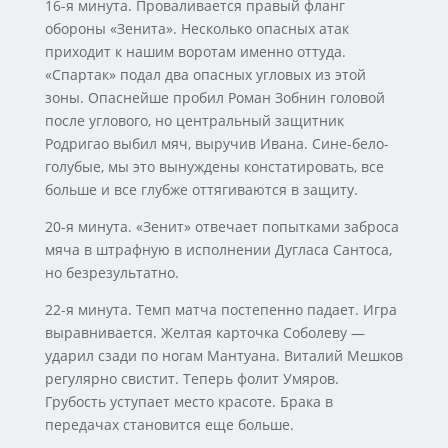
16-я минута. Проваливается правый фланг
обороны «Зенита». Несколько опасных атак
приходит к нашим воротам именно оттуда.
«Спартак» подал два опасных угловых из этой
зоны. Опаснейше пробил Роман Зобнин головой
после углового, но центральный защитник
Родригао выбил мяч, выручив Ивана. Сине-бело-
голубые, мы это вынуждены констатировать, все
больше и все глубже оттягиваются в защиту.
20-я минута. «Зенит» отвечает попытками заброса
мяча в штрафную в исполнении Дугласа Сантоса,
но безрезультатно.
22-я минута. Темп матча постепенно падает. Игра
выравнивается. Желтая карточка Соболеву —
ударил сзади по ногам Мантуана. Виталий Мешков
регулярно свистит. Теперь фолит Умяров.
Грубость уступает место красоте. Брака в
передачах становится еще больше.