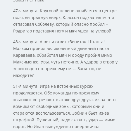
47-я минута. Круговой нелепо ошибается в центре
поля, выпрыгнув вверх, Классон подхватил мяч и
отпасовал Соболеву, который опасно пробил –
Родригао подставил ногу и мяч ушел на угловой.
48-я минута. А вот и ответ «Зенита». Штанга!
Малком принял великолепный длинный пас от
Караваева, обработал мяч и с ходу пробил мимо
Максименко. Увы, чуть неточно. А ударов в створ у
зенитовцев по-прежнему нет… Занятно, не
находите?
51-я минута. Игра на встречных курсах
продолжается. Обе команды по-прежнему
«высоко» встречают в атаке друг друга, из-за чего
возникают свободные зоны, которыми они и
стараются воспользоваться. Зобнин бьет из-за
штрафной. Пушечный, надо сказать, удар — мимо
ворот. Но Иван вынужденно понервничал.