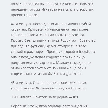
но мяч пролетел выше. А затем Квинси Промес с
передачи того же Игнатова не попал по воротам,
пробив головой.
42-я минута. Неожиданно игра приняла грубый
характер. Круговой и Умяров лежат на газоне,
корчась от боли. Жесткий контакт случился.
Промес бьет шипами в грудь Родригао – бразилец,
приподняв футболку, демонстрирует на теле
свежий шрам-порез. Промес, который в борьбе за
мяч в воздухе попал Родригао почти в лицо.
получил желтую карточку. Малком немедленно
отмахивается локтем от Зобнина – еще один
«горчичник». А могло бы быть и удаление.
45-я минута. Иван в прыжке ловит мяч после
удара головой Литвинова с подачи Промеса.
45+1 минута. Свисток на перерыв — 0:0.
Перерыв. Что ж, игра оправдывает ожидания