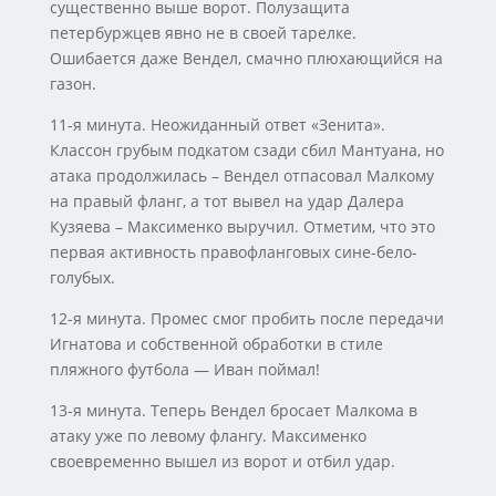
существенно выше ворот. Полузащита
петербуржцев явно не в своей тарелке.
Ошибается даже Вендел, смачно плюхающийся на
газон.
11-я минута. Неожиданный ответ «Зенита».
Классон грубым подкатом сзади сбил Мантуана, но
атака продолжилась – Вендел отпасовал Малкому
на правый фланг, а тот вывел на удар Далера
Кузяева – Максименко выручил. Отметим, что это
первая активность правофланговых сине-бело-
голубых.
12-я минута. Промес смог пробить после передачи
Игнатова и собственной обработки в стиле
пляжного футбола — Иван поймал!
13-я минута. Теперь Вендел бросает Малкома в
атаку уже по левому флангу. Максименко
своевременно вышел из ворот и отбил удар.