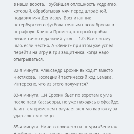
в наши ворота. Грубейшая оплошность Родригао,
который, обрабатывая мяч перед штрафной,
подарил мяч Денисову. Воспитанник
петербургского футбола точным пасом бросил в
штрафную Квинси Промеса, который пробил
низом точно в дальний угол — 1:0. Все к этому
шло, если честно. А «Зенит» при этом уже успел
перейти на игру в три защитника, когда надо
отыгрываться.
82-я минута. Александр Ерохин выходит вместо
Чистякова. Последний тактический ход Семака.
Интересно, что из этого получится?
83-я минута. …И Ерохин бьет по воротам с угла
после паса Кассьерры, но уже находясь в офсайде.
Алип тем временем получает желтую карточку за
удар локтем в лицо.
85-я минута. Ничего похожего на штурм «Зенита».
Наоборот, спартаковцы, воодушевившись, идут