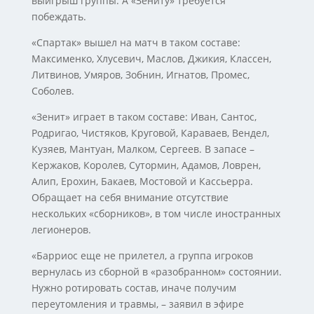
выигрыш группы. А «Зениту» требуется
побеждать.
«Спартак» вышел на матч в таком составе:
Максименко, Хлусевич, Маслов, Джикия, Классен,
Литвинов, Умяров, Зобнин, Игнатов, Промес,
Соболев.
«Зенит» играет в таком составе: Иван, Сантос,
Родригао, Чистяков, Круговой, Караваев, Вендел,
Кузяев, Мантуан, Малком, Сергеев. В запасе –
Кержаков, Королев, Сутормин, Адамов, Ловрен,
Алип, Ерохин, Бакаев, Мостовой и Кассьерра.
Обращает на себя внимание отсутствие
нескольких «сборников», в том числе иностранных
легионеров.
«Барриос еще не прилетел, а группа игроков
вернулась из сборной в «разобранном» состоянии.
Нужно ротировать состав, иначе получим
переутомления и травмы, – заявил в эфире