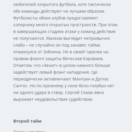
любителей открытого футбола, хотя тактически
обе команды действуют не лучшим образом.
Футболисты обоих клубов предоставляют
сопернику много открытых пространств. При этом
в завершающих стадиях атаки у команд действия
не получаются. Малком выглядит непривычно
слабо – не случайно он под занавес тайма
отмахнулся от Зобнина. Не в своей тарелке на
правом фланге защиты Вячеслав Караваев.
Отметим, что «Зенит» в целом намного больше
задействует левый фланг нападения, где
периодически активничают Мантуан и Дуглас
Сантос. Но по-прежнему у сине-бело-голубых нет
ни одного удара в створ. Сергей Семак явно
выражает неудовольствие судейством.
Второй тайм
Замен нет пока.