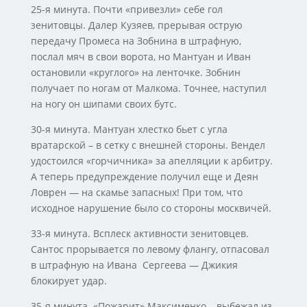
25-я минута. Почти «привезли» себе гол
зенитовцы. Далер Кузяев, прерывая острую
передачу Промеса на Зобнина в штрафную,
послал мяч в свои ворота, но Мантуан и Иван
остановили «круглого» на ленточке. Зобнин
получает по ногам от Малкома. Точнее, наступил
на ногу он шипами своих бутс.
30-я минута. Мантуан хлестко бьет с угла
вратарской – в сетку с внешней стороны. Вендел
удостоился «горчичника» за апелляции к арбитру.
А теперь предупреждение получил еще и Деян
Ловрен — на скамье запасных! При том, что
исходное нарушение было со стороны москвичей.
33-я минута. Всплеск активности зенитовцев.
Сантос прорывается по левому флангу, отпасовал
в штрафную на Ивана Сергеева — Джикия
блокирует удар.
35-я минута. «Пожарит» Максименко – выбежал из