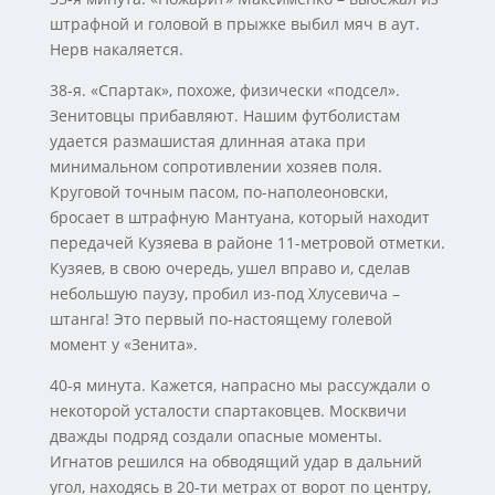
штрафной и головой в прыжке выбил мяч в аут.
Нерв накаляется.
38-я. «Спартак», похоже, физически «подсел».
Зенитовцы прибавляют. Нашим футболистам
удается размашистая длинная атака при
минимальном сопротивлении хозяев поля.
Круговой точным пасом, по-наполеоновски,
бросает в штрафную Мантуана, который находит
передачей Кузяева в районе 11-метровой отметки.
Кузяев, в свою очередь, ушел вправо и, сделав
небольшую паузу, пробил из-под Хлусевича –
штанга! Это первый по-настоящему голевой
момент у «Зенита».
40-я минута. Кажется, напрасно мы рассуждали о
некоторой усталости спартаковцев. Москвичи
дважды подряд создали опасные моменты.
Игнатов решился на обводящий удар в дальний
угол, находясь в 20-ти метрах от ворот по центру,