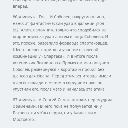
вперед.
86-я минута. Гол… И Соболев, накрутив Алипа,
наносит фантастический удар в дальний угол —
0:2. Алип, напомним, только что сподобился на
«горчичник» за удар локтем в лицо Соболева. И
это, похоже, разозлило форварда спартаковцев.
Шесть человек приняли участие в голевой
комбинации у «Спартака». И в итоге после
«стеночки» Литвинова с Промесом мяч получил
Соболев, развернулся к воротам и пробил без
шансов для Ивана! Перед этим зенитовцы имели
шансы завладеть мячом в середине поля, но
упустили его, после чего и началась эта атака.
87-я минута. А Сергей Семак, похоже, перемудрил
с заменами. Ничего пока не получается ни у
Бакаева, ни у Кассьерры, ни у Алипа, ни у
Мостового.