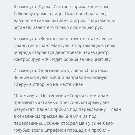
3-я минута. Дуглас Сантос «заряжает» мячом
Соболеву прямо в лицо. Пока наш бразилец —
едва ли не самый активный игрок, спартаковцы
останавливают его только с помощью рук.
5-я минута. «Зенит» задействует в атаке левый
фланг, где играет Мантуан. Спартаковцы в свою
очередь стараются действовать через центр,
контролируя мяч. Идет борьба за инициативу.
7-я минута. Опаснейший угловой «Спартака».
Зобнин коснулся мяча и направил «кожаную
сферу» в створ, но на месте Иван.
10-я минута. Постепенно «Спартак» начинает
применять активный прессинг, который дает
результат. Квинси пробил под перекладину – Иван
в отчаянном прыжке выбил мяч из-под
перекладины. Зобнин отобрал мяч у сине-бело-
голубых возле штрафной площади и пробил –