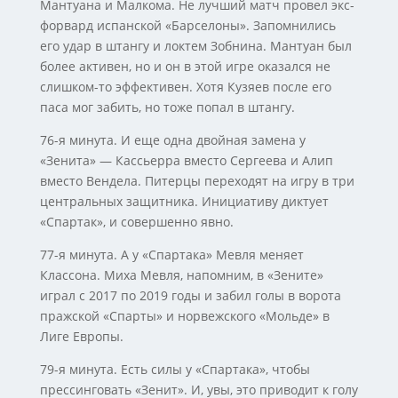
Мантуана и Малкома. Не лучший матч провел экс-
форвард испанской «Барселоны». Запомнились
его удар в штангу и локтем Зобнина. Мантуан был
более активен, но и он в этой игре оказался не
слишком-то эффективен. Хотя Кузяев после его
паса мог забить, но тоже попал в штангу.
76-я минута. И еще одна двойная замена у
«Зенита» — Кассьерра вместо Сергеева и Алип
вместо Вендела. Питерцы переходят на игру в три
центральных защитника. Инициативу диктует
«Спартак», и совершенно явно.
77-я минута. А у «Спартака» Мевля меняет
Классона. Миха Мевля, напомним, в «Зените»
играл с 2017 по 2019 годы и забил голы в ворота
пражской «Спарты» и норвежского «Мольде» в
Лиге Европы.
79-я минута. Есть силы у «Спартака», чтобы
прессинговать «Зенит». И, увы, это приводит к голу