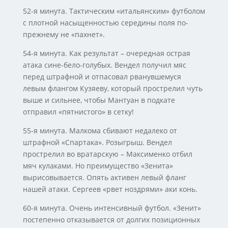
52-я минута. Тактическим «итальянским» футболом
с плотной насыщенностью середины поля по-
прежнему не «пахнет».
54-я минута. Как результат – очередная острая
атака сине-бело-голубых. Вендел получил мяс
перед штрафной и отпасовал рванувшемуся
левым флангом Кузяеву, который прострелил чуть
выше и сильнее, чтобы Мантуан в подкате
отправил «пятнистого» в сетку!
55-я минута. Малкома сбивают недалеко от
штрафной «Спартака». Розыгрыш. Вендел
прострелил во вратарскую – Максименко отбил
мяч кулаками. Но преимущество «Зенита»
вырисовывается. Опять активен левый фланг
нашей атаки. Сергеев «рвет ноздрями» аки конь.
60-я минута. Очень интенсивный футбол. «Зенит»
постепенно отказывается от долгих позиционных