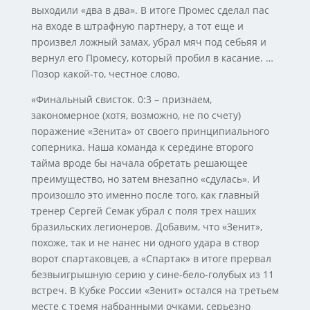
выходили «два в два». В итоге Промес сделал пас
на входе в штрафную партнеру, а тот еще и
произвел ложный замах, убрал мяч под себьяя и
вернул его Промесу, который пробил в касание. …
Позор какой-то, честное слово.
«Финальный свисток. 0:3 – признаем,
закономерное (хотя, возможно, не по счету)
поражение «Зенита» от своего принципиального
соперника. Наша команда к середине второго
тайма вроде бы начала обретать решающее
преимущество, но затем внезапно «сдулась». И
произошло это именно после того, как главный
тренер Сергей Семак убрал с поля трех наших
бразильских легионеров. Добавим, что «Зенит»,
похоже, так и не нанес ни одного удара в створ
ворот спартаковцев, а «Спартак» в итоге прервал
безвыигрышную серию у сине-бело-голубых из 11
встреч. В Кубке России «Зенит» остался на третьем
месте с тремя набранными очками, серьезно