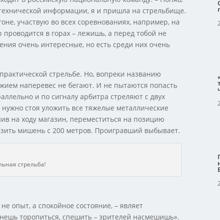
 технической информации, я и пришла на стрельбище.
оне, участвую во всех соревнованиях, например, на
 проводится в горах – лежишь, а перед тобой не
нения очень интересные, но есть среди них очень
практической стрельбе. Но, вопреки названию
ужием наперевес не бегают. И не пытаются попасть
араллельно и по сигналу арбитра стреляют с двух
а нужно стоя уложить все тяжелые металлические
нив на ходу магазин, переместиться на позицию
зить мишень с 200 метров. Проигравший выбывает.
льная стрельба!
не опыт, а спокойное состояние, – являет
чнешь торопиться, спешить – зрителей насмешишь».