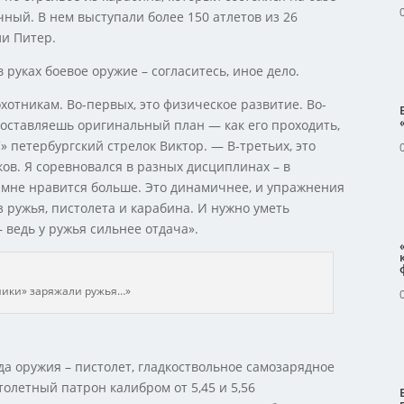
чный. В нем выступали более 150 атлетов из 26
ли Питер.
 руках боевое оружие – согласитесь, иное дело.
хотникам. Во-первых, это физическое развитие. Во-
оставляешь оригинальный план — как его проходить,
 петербургский стрелок Виктор. — В-третьих, это
в. Я соревновался в разных дисциплинах – в
ый мне нравится больше. Это динамичнее, и упражнения
 ружья, пистолета и карабина. И нужно уметь
– ведь у ружья сильнее отдача».
ники» заряжали ружья…»
да оружия – пистолет, гладкоствольное самозарядное
олетный патрон калибром от 5,45 и 5,56