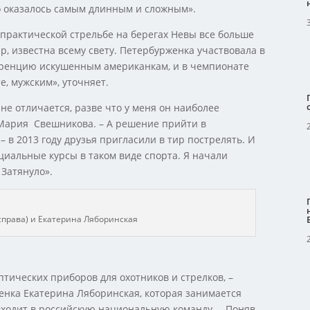
но оказалось самым длинным и сложным».
 практической стрельбе на берегах Невы все больше
, известна всему свету. Петербурженка участвовала в
куренцию искушенным американкам, и в чемпионате
е, мужским», уточняет.
не отличается, разве что у меня он наиболее
 Мария Свешникова. – А решение прийти в
 в 2013 году друзья пригласили в тир пострелять. И
ециальные курсы в таком виде спорта. Я начали
 Затянуло».
права) и Екатерина Ляборинская
птических приборов для охотников и стрелков, –
нка Екатерина Ляборинская, которая занимается
входит в российскую национальную команду. – Поняв,