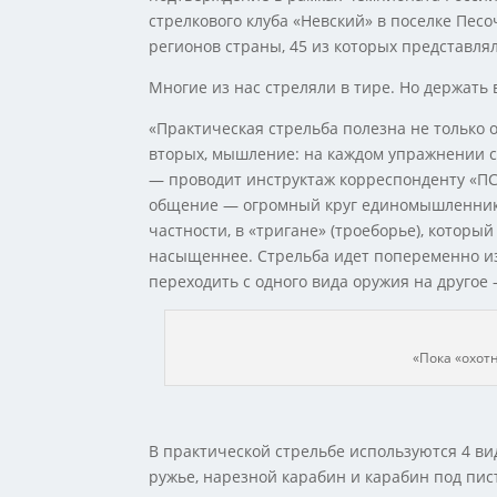
стрелкового клуба «Невский» в поселке Песо
регионов страны, 45 из которых представля
Многие из нас стреляли в тире. Но держать в
«Практическая стрельба полезна не только о
вторых, мышление: на каждом упражнении с
— проводит инструктаж корреспонденту «ПС»
общение — огромный круг единомышленнико
частности, в «тригане» (троеборье), котор
насыщеннее. Стрельба идет попеременно из
переходить с одного вида оружия на другое 
«Пока «охот
В практической стрельбе используются 4 ви
ружье, нарезной карабин и карабин под пист