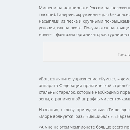
Мишени на чемпионате России расположены 
тысячи). Галереи, окруженные для безопасн
насыпями из песка и крупными покрышками
условия, как на охоте. Получаются настоящи
новые – фантазия организаторов турниров 
Тяжела
«Вот, взгляните: упражнение «Кумыс», – де
аппарата Федерации практической стрельбы
стальных тарелок, которые необходимо пора
зоны, ограниченной штрафными ленточками.
Названия, к слову, причудливые: «Тише едеш
«Море волнуется, раз», «Вышибалы», «Нарз
«А мне на этом чемпионате больше всего пр