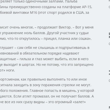
 стреляет только одиночными залпами. Пальба
бины преимущественно созданы на платформе АР-15,
 боевой винтовки М16 (этот спорт родился в США, за
висит очень многое, – продолжает Виктор. – Вот у меня
л упражнение ноль баллов. Другой участник у судьи
мо, что-то открутилось – прицел, планка или сошка».
глушает – сам себя не слышишь и подпрыгиваешь в
оревнований в обязательном порядке надевают
ащитные – гильза и глаз может выбить, если в него
ще выходит в шортах. Но не потому, что это запрещено
ют» ноги.
ортсменам, как правильно выполнять то или иное
сигнала заходить в зону поражения стрелки не могут.
бого положения. Главное попасть в мишень, у которой
аются. Если атлет промазал, он не получает баллов. А
не все из них сразу видны – это огромный «залет»