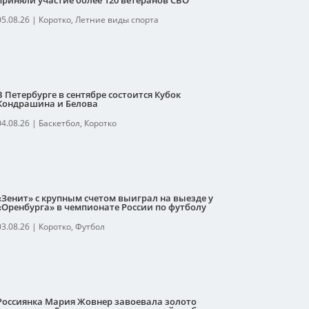
приняли участие более 120 ветеранов СВО
05.08.26
|
Коротко
,
Летние виды спорта
В Петербурге в сентябре состоится Кубок
Кондрашина и Белова
04.08.26
|
Баскетбол
,
Коротко
«Зенит» с крупным счетом выиграл на выезде у
«Оренбурга» в чемпионате России по футболу
03.08.26
|
Коротко
,
Футбол
Россиянка Мария Жовнер завоевала золото