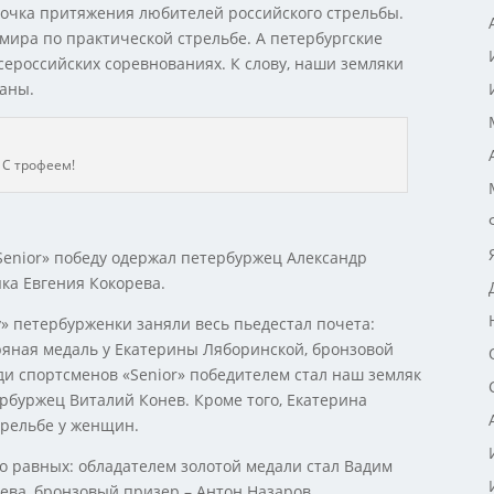
точка притяжения любителей российского стрельбы.
мира по практической стрельбе. А петербургские
ероссийских соревнованиях. К слову, наши земляки
раны.
С трофеем!
«Senior» победу одержал петербуржец Александр
ка Евгения Кокорева.
y» петербурженки заняли весь пьедестал почета:
яная медаль у Екатерины Ляборинской, бронзовой
и спортсменов «Senior» победителем стал наш земляк
рбуржец Виталий Конев. Кроме того, Екатерина
трельбе у женщин.
о равных: обладателем золотой медали стал Вадим
ева, бронзовый призер – Антон Назаров.