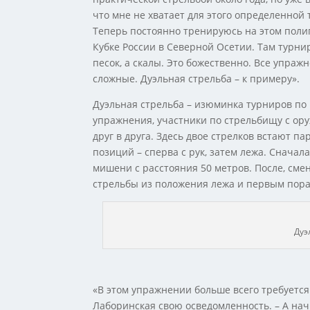
что мне не хватает для этого определенной
Теперь постоянно тренируюсь на этом полиг
Кубке России в Северной Осетии. Там турнир
песок, а скалы. Это божественно. Все упраж
сложные. Дуэльная стрельба – к примеру».
Дуэльная стрельба – изюминка турниров по 
упражнения, участники по стрельбищу с ор
друг в друга. Здесь двое стрелков встают п
позиций – сперва с рук, затем лежа. Сначал
мишени с расстояния 50 метров. После, сме
стрельбы из положения лежа и первым пора
Дуэ
«В этом упражнении больше всего требуется 
Лаборинская свою осведомленность. – А на