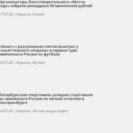
Организаторы благотворительного «Матча
года» собрали рекордные 50 миллионов рублей
27.07.26
|
Коротко
,
Хоккей
«Зенит» с разгромным счетом выиграл у
тольяттинского «Акрона» в первом туре
чемпионата России по футболу
26.07.26
|
Коротко
,
Футбол
Петербургские спортсмены успешно стартовали
на чемпионате России по легкой атлетике в
Екатеринбурге
24.07.26
|
Коротко
,
Летние виды спорта