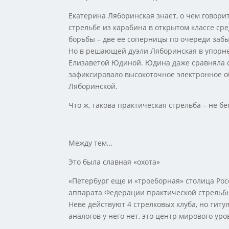
Екатерина Ляборинская знает, о чем говори
стрельбе из карабина в открытом классе ср
борьбы – две ее соперницы по очереди заб
Но в решающей дуэли Ляборинская в упорне
Елизаветой Юдиной. Юдина даже сравняла сче
зафиксировало высокоточное электронное об
Ляборинской.
Что ж, такова практическая стрельба – не б
Между тем…
Это была славная «охота»
«Петербург еще и «троеборная» столица Рос
аппарата Федерации практической стрельбы
Неве действуют 4 стрелковых клуба, но титу
аналогов у него нет, это центр мирового уро