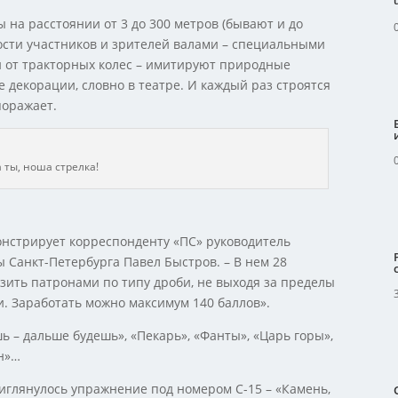
на расстоянии от 3 до 300 метров (бывают и до
ости участников и зрителей валами – специальными
 от тракторных колес – имитируют природные
е декорации, словно в театре. И каждый раз строятся
поражает.
 ты, ноша стрелка!
монстрирует корреспонденту «ПС» руководитель
 Санкт-Петербурга Павел Быстров. – В нем 28
зить патронами по типу дроби, не выходя за пределы
 Заработать можно максимум 140 баллов».
ь – дальше будешь», «Пекарь», «Фанты», «Царь горы»,
ан»…
иглянулось упражнение под номером С-15 – «Камень,