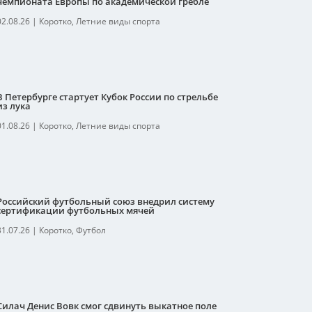
чемпионата Европы по академической гребле
02.08.26
|
Коротко
,
Летние виды спорта
В Петербурге стартует Кубок России по стрельбе
из лука
01.08.26
|
Коротко
,
Летние виды спорта
Российский футбольный союз внедрил систему
сертификации футбольных мячей
31.07.26
|
Коротко
,
Футбол
Силач Денис Вовк смог сдвинуть выкатное поле