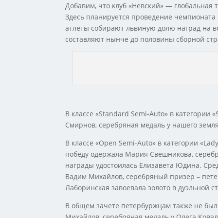
Добавим, что клуб «Невский» — глобальная 
Здесь планируется проведение чемпионата 
атлеты собирают львиную долю наград на вс
составляют нынче до половины сборной ст
В классе «Standard Semi-Auto» в категории 
Смирнов, серебряная медаль у нашего земля
В классе «Open Semi-Auto» в категории «Lad
победу одержала Мария Свешникова, серебр
награды удостоилась Елизавета Юдина. Сред
Вадим Михайлов, серебряный призер – пете
Лаборинская завоевала золото в дуэльной с
В общем зачете петербуржцам также не был
Михайлов, серебряная медаль у Олега Ковал