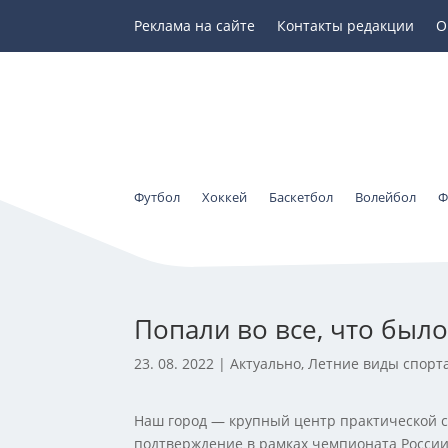
Реклама на сайте
Контакты редакции
О
Футбол
Хоккей
Баскетбол
Волейбол
Ф
Попали во все, что было
23. 08. 2022
|
Актуально
,
Летние виды спорт
Наш город — крупный центр практической с
подтверждение в рамках чемпионата России 