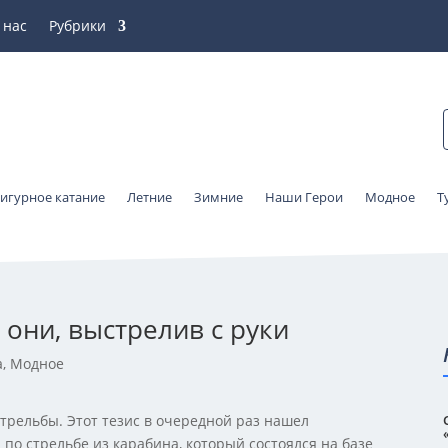
 нас
Рубрики
игурное катание
Летние
Зимние
Наши Герои
Модное
Т
 они, выстрелив с руки
а
,
Модное
трельбы. Этот тезис в очередной раз нашел
по стрельбе из карабина, который состоялся на базе