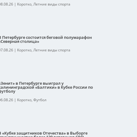
08.08.26
|
Коротко
,
Летние виды спорта
В Петербурге состоится беговой полумарафон
«Северная столица»
07.08.26
|
Коротко
,
Летние виды спорта
«Зенит» в Петербурге выиграл у
калининградской «Балтики» в Кубке России по
футболу
06.08.26
|
Коротко
,
Футбол
В «Кубке защитников Отечества» в Выборге