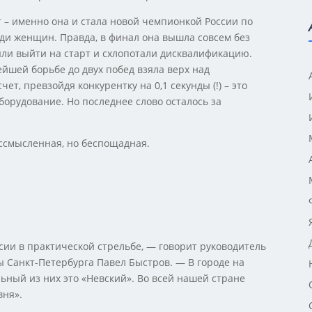
т – именно она и стала новой чемпионкой России по
еди женщин. Правда, в финал она вышла совсем без
ыли выйти на старт и схлопотали дисквалификацию.
йшей борьбе до двух побед взяла верх над
т, превзойдя конкурентку на 0,1 секунды (!) – это
орудование. Но последнее слово осталось за
ессмысленная, но беспощадная.
сии в практической стрельбе, — говорит руководитель
 Санкт-Петербурга Павел Быстров. — В городе на
льный из них это «Невский». Во всей нашей стране
вня».