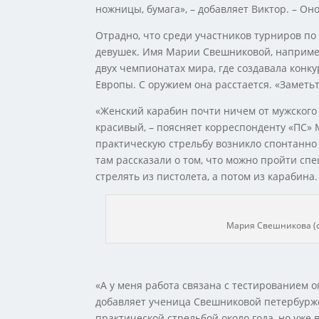
ножницы, бумага», – добавляет Виктор. – О
Отрадно, что среди участников турниров по
девушек. Имя Марии Свешниковой, например
двух чемпионатах мира, где создавала кон
Европы. С оружием она расстается. «Заметьт
«Женский карабин почти ничем от мужского 
красивый, – поясняет корреспонденту «ПС»
практическую стрельбу возникло спонтанно –
там рассказали о том, что можно пройти сп
стрелять из пистолета, а потом из карабина.
Мария Свешникова (с
«А у меня работа связана с тестированием о
добавляет ученица Свешниковой петербурже
практической стрельбой около года, но уже 