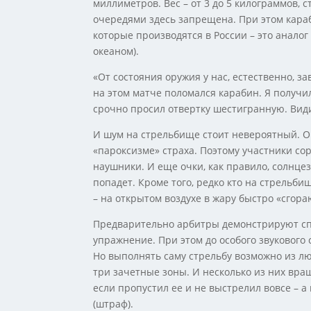
миллиметров. Вес – от 3 до 5 килограммов,
очередями здесь запрещена. При этом кара
которые производятся в России – это аналог
океаном).
«От состояния оружия у нас, естественно, за
на этом матче поломался карабин. Я получи
срочно просил отвертку шестигранную. Види
И шум на стрельбище стоит невероятный. О
«пароксизме» страха. Поэтому участники с
наушники. И еще очки, как правило, солнцез
попадет. Кроме того, редко кто на стрельби
– на открытом воздухе в жару быстро «сгора
Предварительно арбитры демонстрируют сп
упражнение. При этом до особого звукового 
Но выполнять саму стрельбу возможно из лю
три зачетные зоны. И несколько из них вращ
если пропустил ее и не выстрелил вовсе – а 
(штраф).