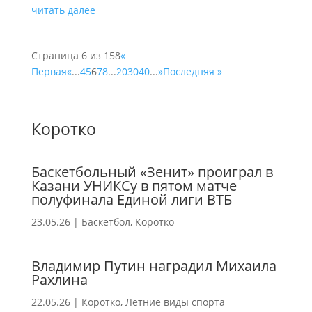
читать далее
Страница 6 из 158
«
Первая
«
...
4
5
6
7
8
...
20
30
40
...
»
Последняя »
Коротко
Баскетбольный «Зенит» проиграл в
Казани УНИКСу в пятом матче
полуфинала Единой лиги ВТБ
23.05.26
|
Баскетбол
,
Коротко
Владимир Путин наградил Михаила
Рахлина
22.05.26
|
Коротко
,
Летние виды спорта