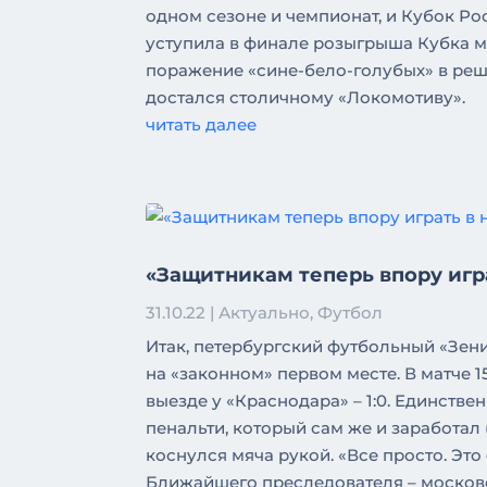
одном сезоне и чемпионат, и Кубок Ро
уступила в финале розыгрыша Кубка мо
поражение «сине-бело-голубых» в реш
достался столичному «Локомотиву».
читать далее
«Защитникам теперь впору игр
31.10.22
|
Актуально
,
Футбол
Итак, петербургский футбольный «Зен
на «законном» первом месте. В матче 
выезде у «Краснодара» – 1:0. Единстве
пенальти, который сам же и заработа
коснулся мяча рукой. «Все просто. Это
Ближайшего преследователя – московс