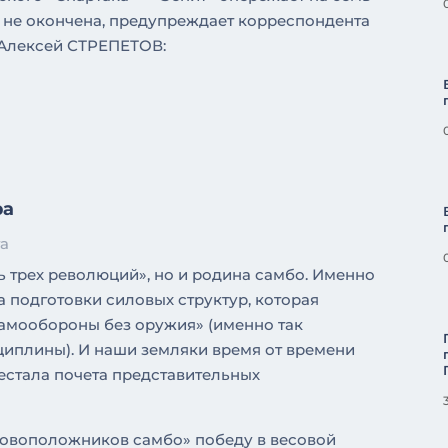
ь не окончена, предупреждает корреспондента
 Алексей СТРЕПЕТОВ:
ра
та
ь трех революций», но и родина самбо. Именно
а подготовки силовых структур, которая
самообороны без оружия» (именно так
иплины). И наши земляки время от времени
естала почета представительных
3
сновоположников самбо» победу в весовой