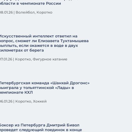
области в чемпионате России
08.01.26
|
Волейбол
,
Коротко
Искусственный интеллект ответил на
вопрос, сможет ли Елизавета Туктамышева
выплыть, если окажется в воде в двух
километрах от берега
07.01.26
|
Коротко
,
Фигурное катание
Петербургская команда «Шанхай Дрэгонс»
выиграла у тольяттинской «Лады» в
чемпионате КХЛ
06.01.26
|
Коротко
,
Хоккей
Боксер из Петербурга Дмитрий Бивол
проведет следующий поединок в конце