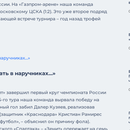
ссии. На «Газпром-арене» наша команда
сковскому ЦСКА (1:2). Это уже второе подряд
ающей встрече турнира – год назад трофей
ать в наручниках…»
ит» завершил первый круг чемпионата России
15-го тура наша команда вырвала победу на
нный гол забил Далер Кузяев, реализовав
л (защитник «Краснодара» Кристиан Рамирес
 футбол», – объяснил он причину фола).
кого «Спартака» – «Зенит» опережает на семь