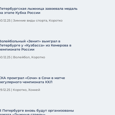
Петербургская лыжница завоевала медаль
на этапе Кубка России
30.12.25
|
Зимние виды спорта
,
Коротко
Волейбольный «Зенит» выиграл в
Петербурге у «Кузбасса» из Кемерова в
чемпионате России
30.12.25
|
Волейбол
,
Коротко
СКА проиграл «Сочи» в Сочи в матче
регулярного чемпионата КХЛ
29.12.25
|
Коротко
,
Хоккей
В Петербурге вновь будут организованы
поезда «Лыжные стрелы»