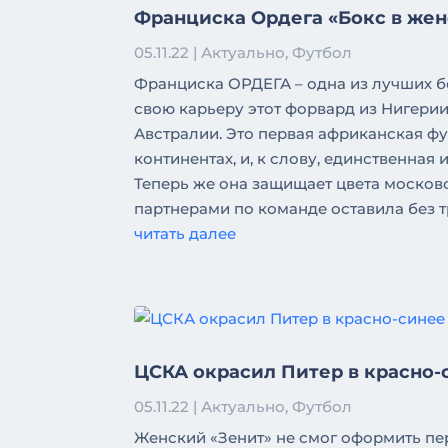
Франциска Ордега «Бокс в жен
05.11.22
|
Актуально
,
Футбол
Франциска ОРДЕГА – одна из лучших 
свою карьеру этот форвард из Нигерии
Австралии. Это первая африканская фу
континентах, и, к слову, единственная и
Теперь же она защищает цвета московс
партнерами по команде оставила без т
читать далее
ЦСКА окрасил Питер в красно-
05.11.22
|
Актуально
,
Футбол
Женский «Зенит» не смог оформить пер