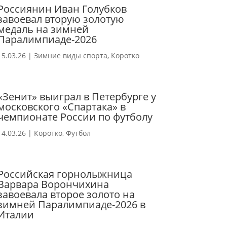
Россиянин Иван Голубков
завоевал вторую золотую
медаль на зимней
Паралимпиаде-2026
15.03.26
|
Зимние виды спорта
,
Коротко
«Зенит» выиграл в Петербурге у
московского «Спартака» в
чемпионате России по футболу
14.03.26
|
Коротко
,
Футбол
Российская горнолыжница
Варвара Ворончихина
завоевала второе золото на
зимней Паралимпиаде-2026 в
Италии