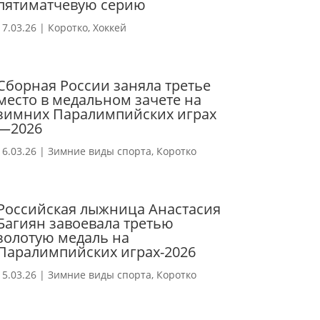
пятиматчевую серию
17.03.26
|
Коротко
,
Хоккей
Сборная России заняла третье
место в медальном зачете на
зимних Паралимпийских играх
—2026
16.03.26
|
Зимние виды спорта
,
Коротко
Российская лыжница Анастасия
Багиян завоевала третью
золотую медаль на
Паралимпийских играх-2026
15.03.26
|
Зимние виды спорта
,
Коротко