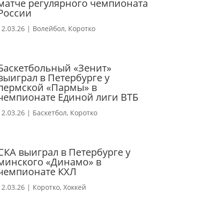
матче регулярного чемпионата
России
12.03.26
|
Волейбол
,
Коротко
Баскетбольный «Зенит»
выиграл в Петербурге у
пермской «Пармы» в
чемпионате Единой лиги ВТБ
12.03.26
|
Баскетбол
,
Коротко
СКА выиграл в Петербурге у
минского «Динамо» в
чемпионате КХЛ
12.03.26
|
Коротко
,
Хоккей