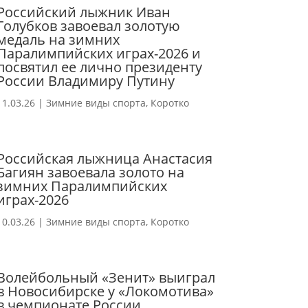
Российский лыжник Иван
Голубков завоевал золотую
медаль на зимних
Паралимпийских играх-2026 и
посвятил ее лично президенту
России Владимиру Путину
11.03.26
|
Зимние виды спорта
,
Коротко
Российская лыжница Анастасия
Багиян завоевала золото на
зимних Паралимпийских
играх-2026
10.03.26
|
Зимние виды спорта
,
Коротко
Волейбольный «Зенит» выиграл
в Новосибирске у «Локомотива»
в чемпионате России