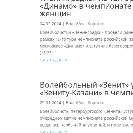
«Динамо» в чемпионате 
женщин
04.02.2024
|
Волейбол
,
Коротко
Волейболистки «Ленинградки» провели один
рамках 19-го тура чемпионата российской 
московское «Динамо» и уступила безоговороч
(18:25,...
читать далее
Волейбольный «Зенит» у
«Зениту-Казани» в чемп
29.01.2024
|
Волейбол
,
Коротко
Волейболисты петербургского «Зенита» усту
очередном матче чемпионата российской му
выдалась необычайно упорной, и проиграли п
читать далее