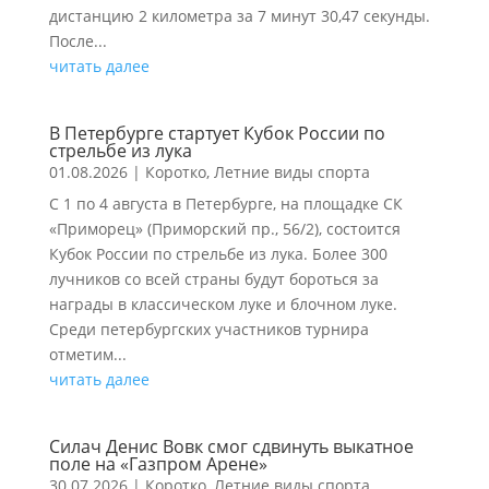
дистанцию 2 километра за 7 минут 30,47 секунды.
После...
читать далее
В Петербурге стартует Кубок России по
стрельбе из лука
01.08.2026
|
Коротко
,
Летние виды спорта
С 1 по 4 августа в Петербурге, на площадке СК
«Приморец» (Приморский пр., 56/2), состоится
Кубок России по стрельбе из лука. Более 300
лучников со всей страны будут бороться за
награды в классическом луке и блочном луке.
Среди петербургских участников турнира
отметим...
читать далее
Силач Денис Вовк смог сдвинуть выкатное
поле на «Газпром Арене»
30.07.2026
|
Коротко
,
Летние виды спорта