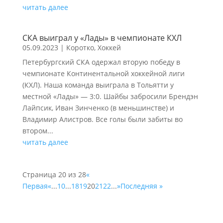
читать далее
СКА выиграл у «Лады» в чемпионате КХЛ
05.09.2023
|
Коротко
,
Хоккей
Петербургский СКА одержал вторую победу в
чемпионате Континентальной хоккейной лиги
(КХЛ). Наша команда выиграла в Тольятти у
местной «Лады» — 3:0. Шайбы забросили Брендэн
Лайпсик, Иван Зинченко (в меньшинстве) и
Владимир Алистров. Все голы были забиты во
втором...
читать далее
Страница 20 из 28
«
Первая
«
...
10
...
18
19
20
21
22
...
»
Последняя »