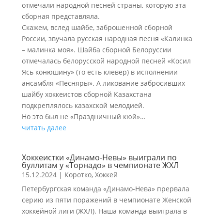
отмечали народной песней страны, которую эта
сборная представляла.
Скажем, вслед шайбе, заброшенной сборной
России, звучала русская народная песня «Калинка
– малинка моя». Шайба сборной Белоруссии
отмечалась белорусской народной песней «Косил
Ясь конюшину» (то есть клевер) в исполнении
ансамбля «Песняры». А ликование забросивших
шайбу хоккеистов сборной Казахстана
подкреплялось казахской мелодией.
Но это был не «Праздничный кюй»…
читать далее
Хоккеистки «Динамо-Невы» выиграли по
буллитам у «Торнадо» в чемпионате ЖХЛ
15.12.2024
|
Коротко
,
Хоккей
Петербургская команда «Динамо-Нева» прервала
серию из пяти поражений в чемпионате Женской
хоккейной лиги (ЖХЛ). Наша команда выиграла в