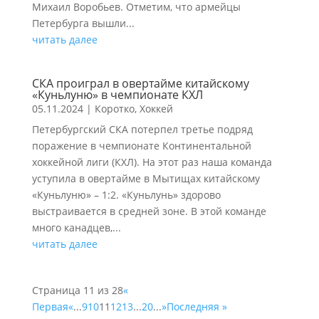
Михаил Воробьев. Отметим, что армейцы
Петербурга вышли...
читать далее
СКА проиграл в овертайме китайскому
«Куньлуню» в чемпионате КХЛ
05.11.2024
|
Коротко
,
Хоккей
Петербургский СКА потерпел третье подряд
поражение в чемпионате Континентальной
хоккейной лиги (КХЛ). На этот раз наша команда
уступила в овертайме в Мытищах китайскому
«Куньлуню» – 1:2. «Куньлунь» здорово
выстраивается в средней зоне. В этой команде
много канадцев,...
читать далее
Страница 11 из 28
«
Первая
«
...
9
10
11
12
13
...
20
...
»
Последняя »