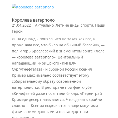
Королева ватерполо
21.04.2022
|
Актуально
,
Летние виды спорта
,
Наши
Герои
«Она однажды поняла, что не такая как все, и
променяла все, что было на обычный бассейн», —
пел Игорь Браславский в знаменитом зонге «Лола
— королева ватерполо». Центральный
нападающий киришского «КИНЕФ-
Сургутнефтегаза» и сборной России Ксения
Кример максимально соответствует этому
собирательному образу современной
ватерполистки. В ресторане при фан-клубе
«Кинефа» ей даже посвятили блюдо. «Переиграй
Кример» десерт называется. Что сделать крайне
сложно — Ксения выделяется в воде могучими
физическими данными и нестандартным
мышлением.