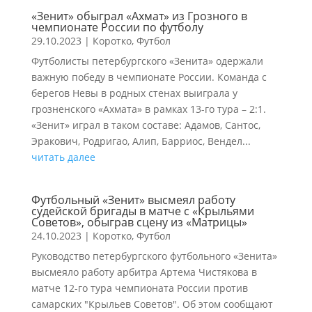
«Зенит» обыграл «Ахмат» из Грозного в
чемпионате России по футболу
29.10.2023
|
Коротко
,
Футбол
Футболисты петербургского «Зенита» одержали
важную победу в чемпионате России. Команда с
берегов Невы в родных стенах выиграла у
грозненского «Ахмата» в рамках 13-го тура – 2:1.
«Зенит» играл в таком составе: Адамов, Сантос,
Эракович, Родригао, Алип, Барриос, Вендел...
читать далее
Футбольный «Зенит» высмеял работу
судейской бригады в матче с «Крыльями
Советов», обыграв сцену из «Матрицы»
24.10.2023
|
Коротко
,
Футбол
Руководство петербургского футбольного «Зенита»
высмеяло работу арбитра Артема Чистякова в
матче 12-го тура чемпионата России против
самарских "Крыльев Советов". Об этом сообщают