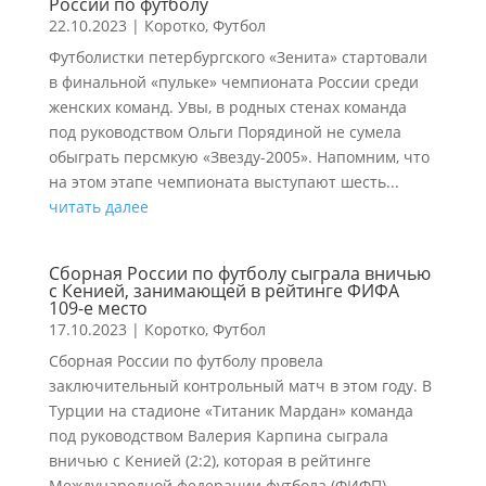
России по футболу
22.10.2023
|
Коротко
,
Футбол
Футболистки петербургского «Зенита» стартовали
в финальной «пульке» чемпионата России среди
женских команд. Увы, в родных стенах команда
под руководством Ольги Порядиной не сумела
обыграть персмкую «Звезду-2005». Напомним, что
на этом этапе чемпионата выступают шесть...
читать далее
Сборная России по футболу сыграла вничью
с Кенией, занимающей в рейтинге ФИФА
109-е место
17.10.2023
|
Коротко
,
Футбол
Сборная России по футболу провела
заключительный контрольный матч в этом году. В
Турции на стадионе «Титаник Мардан» команда
под руководством Валерия Карпина сыграла
вничью с Кенией (2:2), которая в рейтинге
Международной федерации футбола (ФИФП)