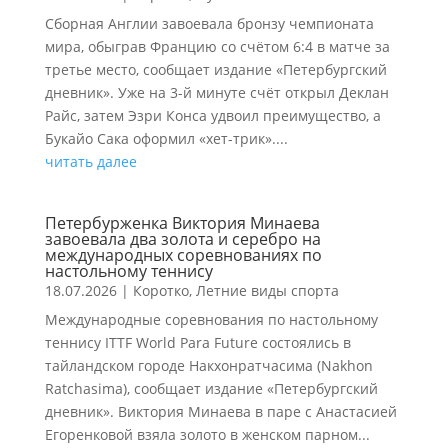
Сборная Англии завоевала бронзу чемпионата
мира, обыграв Францию со счётом 6:4 в матче за
третье место, сообщает издание «Петербургский
дневник». Уже на 3-й минуте счёт открыл Деклан
Райс, затем Эзри Конса удвоил преимущество, а
Букайо Сака оформил «хет-трик»....
читать далее
Петербурженка Виктория Минаева
завоевала два золота и серебро на
международных соревнованиях по
настольному теннису
18.07.2026
|
Коротко
,
Летние виды спорта
Международные соревнования по настольному
теннису ITTF World Para Future состоялись в
тайландском городе Накхонратчасима (Nakhon
Ratchasima), сообщает издание «Петербургский
дневник». Виктория Минаева в паре с Анастасией
Егоренковой взяла золото в женском парном...