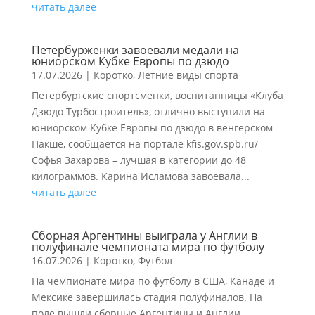
читать далее
Петербурженки завоевали медали на
юниорском Кубке Европы по дзюдо
17.07.2026
|
Коротко
,
Летние виды спорта
Петербургские спортсменки, воспитанницы «Клуба
Дзюдо Турбостроитель», отлично выступили на
юниорском Кубке Европы по дзюдо в венгерском
Пакше, сообщается на портале kfis.gov.spb.ru/
Софья Захарова – лучшая в категории до 48
килограммов. Карина Исламова завоевала...
читать далее
Сборная Аргентины выиграла у Англии в
полуфинале чемпионата мира по футболу
16.07.2026
|
Коротко
,
Футбол
На чемпионате мира по футболу в США, Канаде и
Мексике завершилась стадия полуфиналов. На
поле вышли сборные Аргентины и Англии,