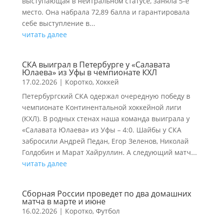
выступающая в нейтральном статусе, заняла 5-е
место. Она набрала 72,89 балла и гарантировала
себе выступление в...
читать далее
СКА выиграл в Петербурге у «Салавата
Юлаева» из Уфы в чемпионате КХЛ
17.02.2026
|
Коротко
,
Хоккей
Петербургский СКА одержал очередную победу в
чемпионате Континентальной хоккейной лиги
(КХЛ). В родных стенах наша команда выиграла у
«Салавата Юлаева» из Уфы – 4:0. Шайбы у СКА
забросили Андрей Педан, Егор Зеленов, Николай
Голдобин и Марат Хайруллин. А следующий матч...
читать далее
Сборная России проведет по два домашних
матча в марте и июне
16.02.2026
|
Коротко
,
Футбол