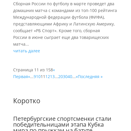
Сборная России по футболу в марте проведет два
домашних матча с командами из топ-100 рейтинга
Международной федерации футбола (ФИФА),
представляющими Африку и Латинскую Америку,
сообщает «РБ Спорт». Кроме того, сборная
России в июне сыграет еще два товарищеских
матча...
читать далее
Страница 11 из 158
«
Первая
«
...
9
10
11
12
13
...
20
30
40
...
»
Последняя »
Коротко
Петербургские спортсменки стали
победительницами этапа Кубка
мира по прыжкам на батуте