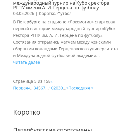
международный турнир на Кубок ректора
РГПУ имени А. И. Герцена по футболу
08.05.2026
|
Коротко
,
Футбол
В Петербурге на стадионе «Локомотив» стартовал
первый в истории международный турнир «Кубок
Ректора РГПУ им. А. И. Герцена по футболу».
Состязания открылись матчем между женскими
сборными командами Герценовского университета
и Международной футбольной академии...
читать далее
Страница 5 из 158
«
Первая
«
...
3
4
5
6
7
...
10
20
30
...
»
Последняя »
Коротко
Петербургские спортсмены