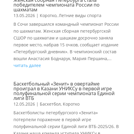
Женская сборная Петербурга стала
победителем чемпионата России по
шахматам
13.05.2026
|
Коротко
,
Летние виды спорта
В Сочи завершился командный чемпионат России
по шахматам. Женская сборная петербургской
СШОР по шахматам и шашкам досрочно заняла
первое место, набрав 15 очков, сообщает издание
«Петербургский дневник». В чемпионский состав
вошли Анастасия Боднарук, Мария Першина,...
читать далее
Баскетбольный «Зенит» в овертайме
проиграл в Казани УНИКСу в первой игре
полуфинальной серии чемпионата Единой
лиги ВТБ
12.05.2026
|
Баскетбол
,
Коротко
Баскетболисты петербургского «Зенита»
потерпели поражение в первой игре
полуфинальной серии Единой лиги ВТБ-2025/26. В
Казани наша команда уступила УНИКСу в