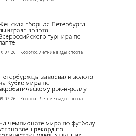
Женская сборная Петербурга
выиграла золото
Всероссийского турнира по
лапте
10.07.26
|
Коротко
,
Летние виды спорта
Петербуржцы завоевали золото
на Кубке мира по
акробатическому рок-н-роллу
09.07.26
|
Коротко
,
Летние виды спорта
На чемпионате мира по футболу
установлен рекорд по
количеству нулевых ничьих