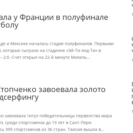
ала у Франции в полуфинале
тболу
аде и Мексике началась стадия полуфиналов. Первыми
 которые сыграли на стадионе «Эй-Ти-энд-Ти» в
 2:0. Счет открыл на 22-й минуте Микель...
Стопченко завоевала золото
ндсерфингу
ко завоевала титул победительницы первенства мира
L среди спортсменок до 19 лет в Сант-Пере-
сь 399 спортсменов из 36 стран. Таисия вышла в...