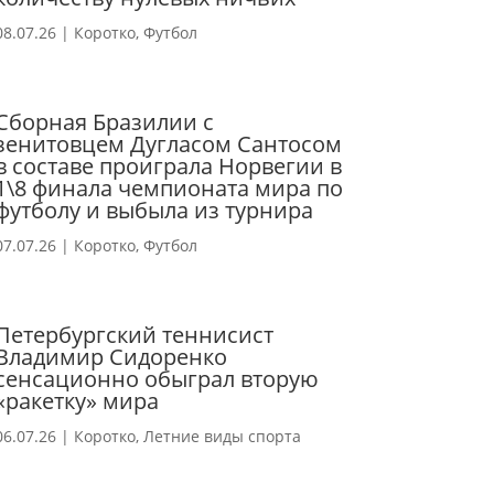
08.07.26
|
Коротко
,
Футбол
Сборная Бразилии с
зенитовцем Дугласом Сантосом
в составе проиграла Норвегии в
1\8 финала чемпионата мира по
футболу и выбыла из турнира
07.07.26
|
Коротко
,
Футбол
Петербургский теннисист
Владимир Сидоренко
сенсационно обыграл вторую
«ракетку» мира
06.07.26
|
Коротко
,
Летние виды спорта