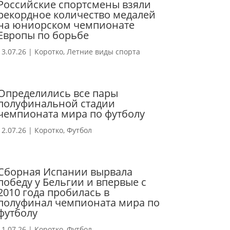
Российские спортсмены взяли
рекордное количество медалей
на юниорском чемпионате
Европы по борьбе
13.07.26
|
Коротко
,
Летние виды спорта
Определились все пары
полуфинальной стадии
чемпионата мира по футболу
12.07.26
|
Коротко
,
Футбол
Сборная Испании вырвала
победу у Бельгии и впервые с
2010 года пробилась в
полуфинал чемпионата мира по
футболу
11.07.26
|
Коротко
,
Футбол