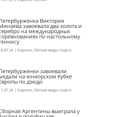
Петербурженка Виктория
Минаева завоевала два золота и
серебро на международных
соревнованиях по настольному
теннису
18.07.26
|
Коротко
,
Летние виды спорта
Петербурженки завоевали
медали на юниорском Кубке
Европы по дзюдо
17.07.26
|
Коротко
,
Летние виды спорта
Сборная Аргентины выиграла у
Англии в полуфинале