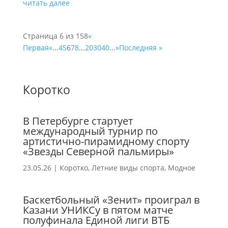
читать далее
Страница 6 из 158
«
Первая
«
...
4
5
6
7
8
...
20
30
40
...
»
Последняя »
Коротко
В Петербурге стартует
международный турнир по
артистично-пирамидному спорту
«Звезды Северной пальмиры»
23.05.26
|
Коротко
,
Летние виды спорта
,
Модное
Баскетбольный «Зенит» проиграл в
Казани УНИКСу в пятом матче
полуфинала Единой лиги ВТБ