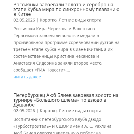
Россиянки завоевали золото и серебро на
этапе Кубка мира по синхронному плаванию
в Китае
02.05.2026
|
Коротко
,
Летние виды спорта
Россиянки Кира Черезова и Валентина
Герасимова завоевали золотые медали в
произвольной программе соревнований дуэтов на
третьем этапе Кубка мира в Сиане (Китай), а их
соотечественницы Кристина Чеханова и
Анастасия Сидорина заняли второе место,
сообщает «РИА Новости»....
читать далее
Петербуржец Аюб Блиев завоевал золото на
турнире «Большого шлема» по дзюдо в
Душанбе
02.05.2026
|
Коротко
,
Летние виды спорта
Воспитанник петербургского Клуба дзюдо
«Турбостроитель» и СШОР имени А. С. Рахлина
Аюб Блиев одержал уверенную победу на