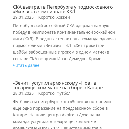
СКА выиграл в Петербурге у подмосковного
«Витязя» в чемпионате КХЛ
29.01.2025
|
Коротко
,
Хоккей
Петербургский хоккейный СКА одержал важную
победу в чемпионате Континентальной хоккейной
лиги (КХЛ). В родных стенах наша команда одолела
подмосковный «Витязь» – 4:1. «Хет-трик» (три
шайбы, заброшенные игроком в одном матче) в
составе СКА оформил Иван Демидов. Кроме...
читать далее
«Зенит» уступил армянскому «Ноа» в
товарищеском матче на сборе в Катаре
28.01.2025
|
Коротко
,
Футбол
Футболисты петербургского «Зенита» потерпели
еще одно поражение на предсезонном сборе в
Катаре. На поле центра Aspire в Дохе наша
команда уступила в товарищеском матче
армянскому «Ноа» - 1:2. Единственный гол в