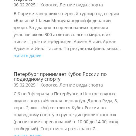
06.02.2025
|
Коротко
,
Летние виды спорта
В Париже завершился первый турнир года серии
«Большой Шлем» Международной федерации
дзюдо. За два дня в соревнованиях приняли
участие около 300 атлетов со всего мира, в их
числе - трое петербуржцев: Армен Агаян, Арман
Адамян и Инал Тасоев. По результам финальных...
читать далее
Петербург принимает Кубок России по
подводному спорту
05.02.2025
|
Коротко
,
Летние виды спорта
С 6 по 9 февраля в Петербурге в Центре водных
видов спорта «Невская волна» (ул. Джона Рида, 8,
корп. 2, лит. «А») состоится Кубок России по
подводному спорту в группе дисциплин «апноэ»
(расписание соревнований: с 10.00 до 14.00, вход
свободный). Спортсмены разыграют 7...
читать далее