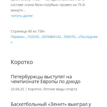
составе «сине-бело-голубых» провел на 75-й
минуте...
читать далее
Страница 40 из 158
«
Первая
«
...
10
20
30
...
38
39
40
41
42
...
50
60
70
...
»
Последняя
»
Коротко
Петербуржцы выступят на
чемпионате Европы по дзюдо
23.04.25
|
Коротко
,
Летние виды спорта
Баскетбольный «Зенит» выиграл у