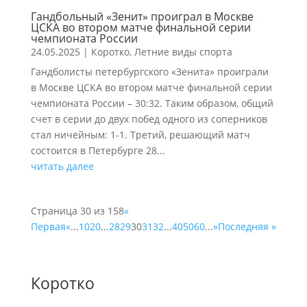
Гандбольный «Зенит» проиграл в Москве
ЦСКА во втором матче финальной серии
чемпионата России
24.05.2025
|
Коротко
,
Летние виды спорта
Гандболисты петербургского «Зенита» проиграли
в Москве ЦСКА во втором матче финальной серии
чемпионата России – 30:32. Таким образом, общий
счет в серии до двух побед одного из соперников
стал ничейным: 1-1. Третий, решающий матч
состоится в Петербурге 28...
читать далее
Страница 30 из 158
«
Первая
«
...
10
20
...
28
29
30
31
32
...
40
50
60
...
»
Последняя »
Коротко