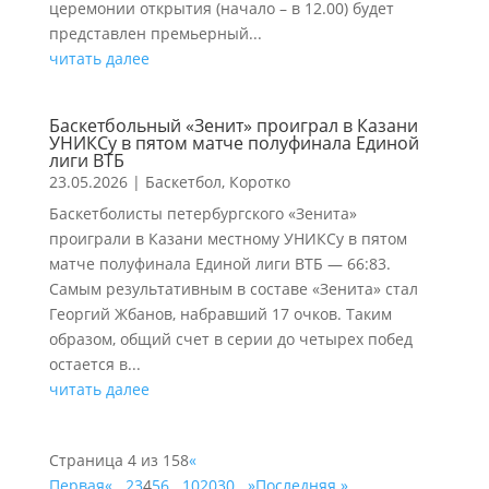
церемонии открытия (начало – в 12.00) будет
представлен премьерный...
читать далее
Баскетбольный «Зенит» проиграл в Казани
УНИКСу в пятом матче полуфинала Единой
лиги ВТБ
23.05.2026
|
Баскетбол
,
Коротко
Баскетболисты петербургского «Зенита»
проиграли в Казани местному УНИКСу в пятом
матче полуфинала Единой лиги ВТБ — 66:83.
Самым результативным в составе «Зенита» стал
Георгий Жбанов, набравший 17 очков. Таким
образом, общий счет в серии до четырех побед
остается в...
читать далее
Страница 4 из 158
«
Первая
«
...
2
3
4
5
6
...
10
20
30
...
»
Последняя »