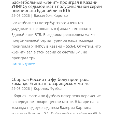
Баскетбольный «Зенит» проиграл в Казани
УНИКСу седьмой матч полуфинальной серии
чемпионата Единой лиги ВТБ
29.05.2026
|
Баскетбол
,
Коротко
Баскетболисты петербургского «Зенита»
умудрились не попасть в финал чемпионата
Единой лиги ВТБ. В седьмом, решающем матче
полуфинальной серии турнира наша команда
проиграла УНИКСу в Казани – 55:64. Отметим, что
«Зенит» вел в этой серии со счетом 3-1, но
проиграл три...
читать далее
Сборная России по футболу проиграла
команде Египта в товарищеском матче
29.05.2026
|
Коротко
,
Футбол
Сборная России по футболу потерпела поражение
в очередном товарищеском матче. В Каире наша
команда под руководством Валерия Карпина
уступила Египту – 0:1. Победный гол забил на 65-й