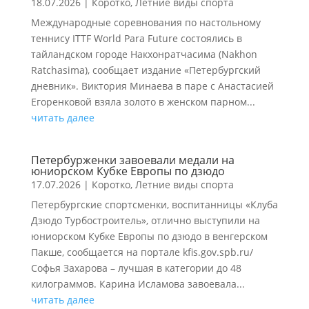
18.07.2026
|
Коротко
,
Летние виды спорта
Международные соревнования по настольному
теннису ITTF World Para Future состоялись в
тайландском городе Накхонратчасима (Nakhon
Ratchasima), сообщает издание «Петербургский
дневник». Виктория Минаева в паре с Анастасией
Егоренковой взяла золото в женском парном...
читать далее
Петербурженки завоевали медали на
юниорском Кубке Европы по дзюдо
17.07.2026
|
Коротко
,
Летние виды спорта
Петербургские спортсменки, воспитанницы «Клуба
Дзюдо Турбостроитель», отлично выступили на
юниорском Кубке Европы по дзюдо в венгерском
Пакше, сообщается на портале kfis.gov.spb.ru/
Софья Захарова – лучшая в категории до 48
килограммов. Карина Исламова завоевала...
читать далее