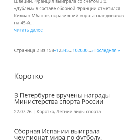
Швеции. Франция выиграла со счетом 3:0.
«Дублем» в составе сборной Франции отметился
Килиан Мбаппе, поразивший ворота скандинавов
на 45-й...
читать далее
Страница 2 из 158
«
1
2
3
4
5
...
10
20
30
...
»
Последняя »
Коротко
В Петербурге вручены награды
Министерства спорта России
22.07.26
|
Коротко
,
Летние виды спорта
Сборная Испании выиграла
чемпионат мира по футболу,