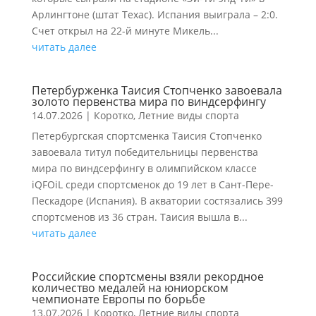
Арлингтоне (штат Техас). Испания выиграла – 2:0.
Счет открыл на 22-й минуте Микель...
читать далее
Петербурженка Таисия Стопченко завоевала
золото первенства мира по виндсерфингу
14.07.2026
|
Коротко
,
Летние виды спорта
Петербургская спортсменка Таисия Стопченко
завоевала титул победительницы первенства
мира по виндсерфингу в олимпийском классе
iQFOiL среди спортсменок до 19 лет в Сант-Пере-
Пескадоре (Испания). В акватории состязались 399
спортсменов из 36 стран. Таисия вышла в...
читать далее
Российские спортсмены взяли рекордное
количество медалей на юниорском
чемпионате Европы по борьбе
13.07.2026
|
Коротко
,
Летние виды спорта