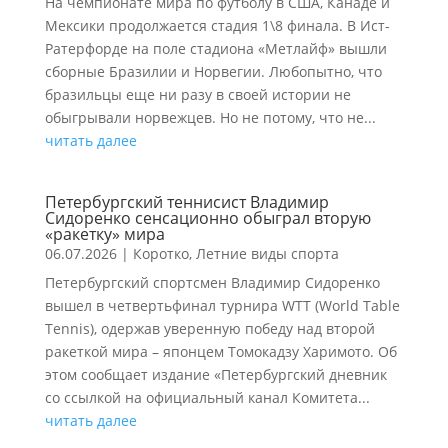
На чемпионате мира по футболу в США, Канаде и
Мексики продолжается стадия 1\8 финала. В Ист-
Ратерфорде на поле стадиона «Метлайф» вышли
сборные Бразилии и Норвегии. Любопытно, что
бразильцы еще ни разу в своей истории не
обыгрывали норвежцев. Но не потому, что не...
читать далее
Петербургский теннисист Владимир
Сидоренко сенсационно обыграл вторую
«ракетку» мира
06.07.2026
|
Коротко
,
Летние виды спорта
Петербургский спортсмен Владимир Сидоренко
вышел в четвертьфинал турнира WTT (World Table
Tennis), одержав уверенную победу над второй
ракеткой мира – японцем Томокадзу Харимото. Об
этом сообщает издание «Петербургский дневник
со ссылкой на официальный канал Комитета...
читать далее