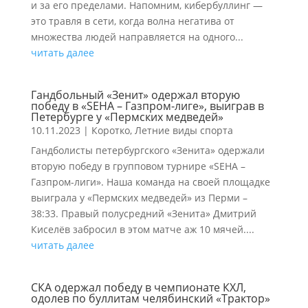
и за его пределами. Напомним, кибербуллинг —
это травля в сети, когда волна негатива от
множества людей направляется на одного...
читать далее
Гандбольный «Зенит» одержал вторую
победу в «SEHA – Газпром-лиге», выиграв в
Петербурге у «Пермских медведей»
10.11.2023
|
Коротко
,
Летние виды спорта
Гандболисты петербургского «Зенита» одержали
вторую победу в групповом турнире «SEHA –
Газпром-лиги». Наша команда на своей площадке
выиграла у «Пермских медведей» из Перми –
38:33. Правый полусредний «Зенита» Дмитрий
Киселёв забросил в этом матче аж 10 мячей....
читать далее
СКА одержал победу в чемпионате КХЛ,
одолев по буллитам челябинский «Трактор»