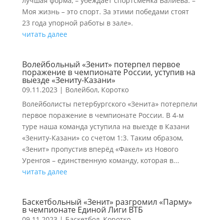
лучшая форма, – убеждает спортсменка Валиева. –
Моя жизнь – это спорт. За этими победами стоят
23 года упорной работы в зале».
читать далее
Волейбольный «Зенит» потерпел первое
поражение в чемпионате России, уступив на
выезде «Зениту-Казани»
09.11.2023
|
Волейбол
,
Коротко
Волейболисты петербургского «Зенита» потерпели
первое поражение в чемпионате России. В 4-м
туре наша команда уступила на выезде в Казани
«Зениту-Казани» со счетом 1:3. Таким образом,
«Зенит» пропустив вперёд «Факел» из Нового
Уренгоя – единственную команду, которая в...
читать далее
Баскетбольный «Зенит» разгромил «Парму»
в чемпионате Единой Лиги ВТБ
09.11.2023
|
Баскетбол
,
Коротко