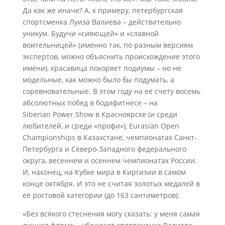
Да как же иначе? А, к примеру, петербургская
спортсменка Луиза Валиева – действительно
уникум. Будучи «сияющей» и «славной
воительницей» (именно так, по разным версиям
экспертов, можно объяснить происхождение этого
имени), красавица покоряет подиумы – но не
модельные, как можно было бы подумать, а
соревновательные. В этом году на её счету восемь
абсолютных побед в бодифитнесе – на
Siberian Power Show в Красноярске (и среди
любителей, и среди «профи»), Eurasian Open
Championships в Казахстане, чемпионатах Санкт-
Петербурга и Северо-Западного федерального
округа, весеннем и осеннем чемпионатах России.
И, наконец, на Кубке мира в Киргизии в самом
конце октября. И это не считая золотых медалей в
её ростовой категории (до 163 сантиметров).
«Без всякого стеснения могу сказать: у меня самая