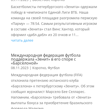
Баскетболисты петербургского «Зенита» одержали
победу в чемпионате Единой Лиги ВТБ. Наша
команда на своей площадке разгромила пермскую
«Парму» — 78:54. Самым результативным игроком
в составе «Зенита» стал Винс Хантер, который
оформил «дабл‑дабл» из 20 очков и 11...
читать далее
Международная федерация футбола
поддержала «Зенит» в его споре с
«Барселоной»
08.11.2023
|
Коротко
,
Футбол
Международная федерация футбола (FIFA)
отклонила претензию испанского клуба
«Барселона» к петербургскому «Зениту». Об этом
сообщил журналист Марсело Бее Селларес.
Напомним, «Барселона» требовала от «Зенита»
выплаты бонуса за приобретение бразильского
форварда Малкома...