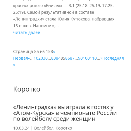
красноярского «Енисея» — 3:1 (25:18, 25:19, 17:25,
25:19). Самой результативной в составе
«Ленинградки» стала Юлия Кутюкова, набравшая
15 очков. Напомним,...
читать далее
Страница 85 из 158
«
Первая
«
...
10
20
30
...
83
84
85
86
87
...
90
100
110
...
»
Последняя
»
Коротко
«Ленинградка» выиграла в гостях у
«Атом-Курска» в чемпионате России
по волейболу среди женщин
10.03.24
|
Волейбол
,
Коротко