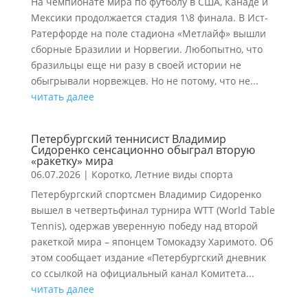
На чемпионате мира по футболу в США, Канаде и
Мексики продолжается стадия 1\8 финала. В Ист-
Ратерфорде на поле стадиона «Метлайф» вышли
сборные Бразилии и Норвегии. Любопытно, что
бразильцы еще ни разу в своей истории не
обыгрывали норвежцев. Но не потому, что не...
читать далее
Петербургский теннисист Владимир
Сидоренко сенсационно обыграл вторую
«ракетку» мира
06.07.2026
|
Коротко
,
Летние виды спорта
Петербургский спортсмен Владимир Сидоренко
вышел в четвертьфинал турнира WTT (World Table
Tennis), одержав уверенную победу над второй
ракеткой мира – японцем Томокадзу Харимото. Об
этом сообщает издание «Петербургский дневник
со ссылкой на официальный канал Комитета...
читать далее