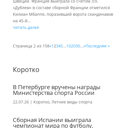
Швеции. Франция выиграла со счетом 3:0.
«Дублем» в составе сборной Франции отметился
Килиан Мбаппе, поразивший ворота скандинавов
на 45-й...
читать далее
Страница 2 из 158
«
1
2
3
4
5
...
10
20
30
...
»
Последняя »
Коротко
В Петербурге вручены награды
Министерства спорта России
22.07.26
|
Коротко
,
Летние виды спорта
Сборная Испании выиграла
чемпионат мира по футболу,