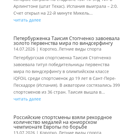
Арлингтоне (штат Техас). Испания выиграла – 2:0.
Счет открыл на 22-й минуте Микель...
читать далее
Петербурженка Таисия Стопченко завоевала
золото первенства мира по виндсерфингу
14.07.2026
|
Коротко
,
Летние виды спорта
Петербургская спортсменка Таисия Стопченко
завоевала титул победительницы первенства
мира по виндсерфингу в олимпийском классе
iQFOiL среди спортсменок до 19 лет в Сант-Пере-
Пескадоре (Испания). В акватории состязались 399
спортсменов из 36 стран. Таисия вышла в...
читать далее
Российские спортсмены взяли рекордное
количество медалей на юниорском
чемпионате Европы по борьбе
13.07.2026
|
Коротко
,
Летние виды спорта