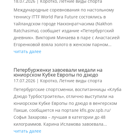
18.07.2026
|
Коротко
,
Летние виды спорта
Международные соревнования по настольному
теннису ITTF World Para Future состоялись в
тайландском городе Накхонратчасима (Nakhon
Ratchasima), сообщает издание «Петербургский
дневник». Виктория Минаева в паре с Анастасией
Егоренковой взяла золото в женском парном...
читать далее
Петербурженки завоевали медали на
юниорском Кубке Европы по дзюдо
17.07.2026
|
Коротко
,
Летние виды спорта
Петербургские спортсменки, воспитанницы «Клуба
Дзюдо Турбостроитель», отлично выступили на
юниорском Кубке Европы по дзюдо в венгерском
Пакше, сообщается на портале kfis.gov.spb.ru/
Софья Захарова – лучшая в категории до 48
килограммов. Карина Исламова завоевала...
читать далее