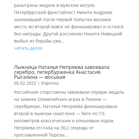
разыграны медали в мужском могуле.
Петербургский фристайлист Никита Андреев,
занимавший после первой попытки восьмое
место, во второй вовсе не финишировал и остался
без награды. Другой россиянин Никита Новицкий
выбыл из борьбы уже...
читать далее
Лыжница Наталья Непряева завоевала
серебро, петербурженка Анастасия
Рыгалина — восьмая
05.02.2022
|
Коротко
Российские спортсмены завоевали первую медаль
на зимних Олимпийских играх в Пекине —
серебряную. Наталья Непряева финишировала
второй в лыжном скиатлоне — беге по 7,5
километров классическим и коньковым ходом.
Непряева отстала на 30,2 секунды от
прославленной Терезы...