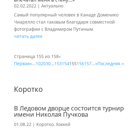
02.02.2022
|
Актуально
Самый популярный человек в Канаде Доменико
Чиарелло стал таковым благодаря совместной
фотографии с Владимиром Путиным.
читать далее
Страница 155 из 158
«
Первая
«
...
10
20
30
...
153
154
155
156
157
...
»
Последняя »
Коротко
В Ледовом дворце состоится турнир
имени Николая Пучкова
01.08.22
|
Коротко
,
Хоккей