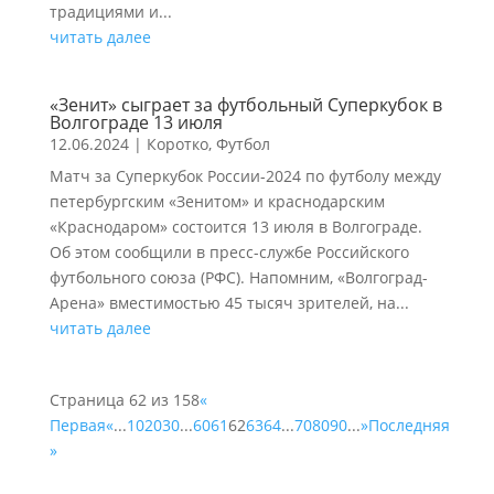
традициями и...
читать далее
«Зенит» сыграет за футбольный Суперкубок в
Волгограде 13 июля
12.06.2024
|
Коротко
,
Футбол
Матч за Суперкубок России-2024 по футболу между
петербургским «Зенитом» и краснодарским
«Краснодаром» состоится 13 июля в Волгограде.
Об этом сообщили в пресс-службе Российского
футбольного союза (РФС). Напомним, «Волгоград-
Арена» вместимостью 45 тысяч зрителей, на...
читать далее
Страница 62 из 158
«
Первая
«
...
10
20
30
...
60
61
62
63
64
...
70
80
90
...
»
Последняя
»