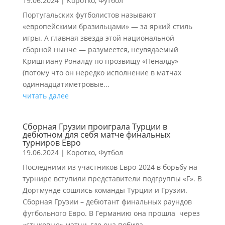
19.06.2024
|
Коротко
,
Футбол
Португальских футболистов называют
«европейскими бразильцами» — за яркий стиль
игры. А главная звезда этой национальной
сборной нынче — разумеется, неувядаемый
Криштиану Роналду по прозвищу «Пеналду»
(потому что он нередко исполнение в матчах
одиннадцатиметровые...
читать далее
Сборная Грузии проиграла Турции в
дебютном для себя матче финальных
турниров Евро
19.06.2024
|
Коротко
,
Футбол
Последними из участников Евро-2024 в борьбу на
турнире вступили представители подгруппы «F». В
Дортмунде сошлись команды Турции и Грузии.
Сборная Грузии – дебютант финальных раундов
футбольного Евро. В Германию она прошла через
«стыковые» матчи, где она побила...