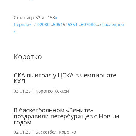
Страница 52 из 158
«
Первая
«
...
10
20
30
...
50
51
52
53
54
...
60
70
80
...
»
Последняя
»
Коротко
СКА выиграл у ЦСКА в чемпионате
КХЛ
03.01.25
|
Коротко
,
Хоккей
В баскетбольном «Зените»
поздравили петербуржцев с Новым
годом
02.01.25
|
Баскетбол
,
Коротко